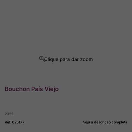
Champagne
8
º
Rocim
9
º
Ver Sacrum
10
º
Bouchon País Viejo
2022
Ref
:
025177
Veja a descrição completa