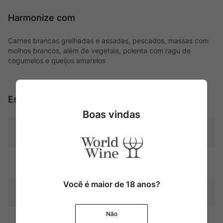
Harmonize com
Carnes brancas grelhadas e assadas, pescados, massas com
molhos brancos, além de vegetais, polenta com ragu de
cogumelos e queijos amarelos
Especificações
Boas vindas
Tipo
Tintos
Uva
País
Você é maior de 18 anos?
Produtor
Bouchon
Não
Região
Valle del Maule