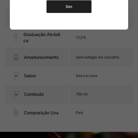
Sim
Pais
Chile
Graduação Alcóoli
12,0%
ca
Amadurecimento
Sem estágio em carvalho
Sabor
Seco e Leve
Contéudo
750 ml
Composição Uva
País