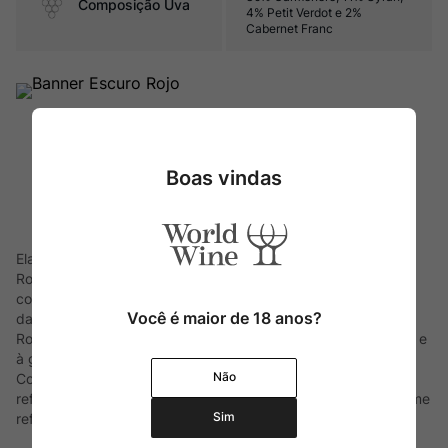
Composição Uva
4% Petit Verdot e 2%
Cabernet Franc
Boas vindas
Elaborado por Baron Philippe de Rothschild no Chile, Escudo
Rojo nasceu em 1997. Um casamento perfeito entre os
conhecimentos de Bordeaux e da casta Cabernet Sauvignon
Você é maior de 18 anos?
da empresa francesa, e o excepcional terroir chileno. Escudo
Rojo é um vinho que corresponde às expectativas, à imagem e
à grande tradição vinícola de Baron Philippe de Rothschild.
Não
Contando com 60 hectares de vinhedos, seu nome é uma
referência ao histórico brasão da família. Assim, o próprio nome
Sim
reflete o compromisso dos Rothschild com o Chile.