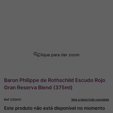
Rocim
8
º
Ver Sacrum
9
º
Champagne
10
º
Baron Philippe de Rothschild Escudo Rojo
Gran Reserva Blend (375ml)
Ref
:
025441
Veja a descrição completa
Este produto não está disponível no momento