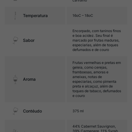
carvalho
Temperatura
16oC – 18oC
Encorpado, com taninos finos
e boa acidez. Seu final é
Sabor
marcado por frutas maduras,
especiarias, além de toques
defumados e de couro
Frutas vermelhas e pretas em
geleia, como cerejas,
framboesas, amoras e
ameixas, notas de
Aroma
especiarias, como pimenta
preta e alcaçuz, além de
toques de tabaco, defumados
e couro
Contéudo
375 ml
44% Cabernet Sauvignon,
39% Carmenere, 11% Syrah,