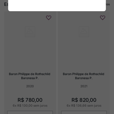
Escuro Rojo
Ver todos
Baron Philippe de Rothschild 
Baron Philippe de Rothschild 
Baronesa P.
Baronesa P.
2020
2021
R$
780
,
00
R$
820
,
00
6
x
R$
130
,
00
sem juros
6
x
R$
136
,
66
sem juros