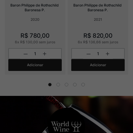
Baron Philippe de Rothschild 
Baron Philippe de Rothschild 
Baronesa P.
Baronesa P.
2020
2021
R$
780
,
00
R$
820
,
00
6
x
R$
130
,
00
sem juros
6
x
R$
136
,
66
sem juros
Adicionar
Adicionar