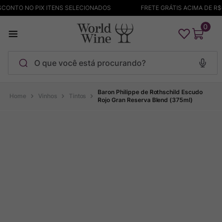
ONTO NO PIX ITENS SELECIONADOS
FRETE GRÁTIS ACIMA DE R$69
0
O que você está procurando?
Termos mais buscados
Baron Philippe de Rothschild Escudo
Vinhos
Tintos
Rojo Gran Reserva Blend (375ml)
Maçanita
1
º
Pinot Noir
2
º
Barolo
3
º
Chablis
4
º
Bodega Garzon
5
º
Garzon
6
º
Pacalet
7
º