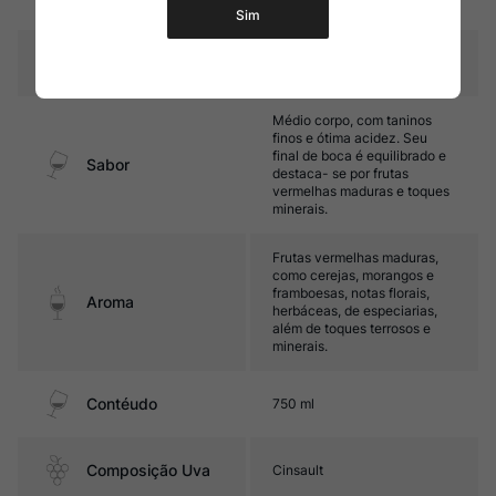
carvalho
Sim
Temperatura
15°C - 17ºC
Médio corpo, com taninos
finos e ótima acidez. Seu
final de boca é equilibrado e
Sabor
destaca- se por frutas
vermelhas maduras e toques
minerais.
Frutas vermelhas maduras,
como cerejas, morangos e
framboesas, notas florais,
Aroma
herbáceas, de especiarias,
além de toques terrosos e
minerais.
Contéudo
750 ml
Composição Uva
Cinsault