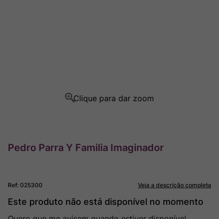
Rocim
8
º
Ver Sacrum
9
º
Champagne
10
º
Pedro Parra Y Familia Imaginador
Ref
:
025300
Veja a descrição completa
Este produto não está disponível no momento
Quero que me avisem quando estiver disponível