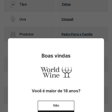
Tipo
Tintos
Uva
Cinsault
Produtor
Pedro Parra y Familia
Região
Valle del Itata
Boas vindas
Pais
Chile
Cor
Rubi com reflexos violáceos
Você é maior de 18 anos?
Graduação Alcóoli
12,5%
ca
Não
10 meses em foudres de
Amadurecimento