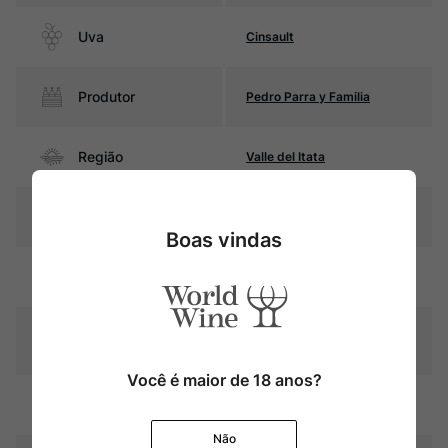
Uva
Cinsault
Produtor
Pedro Parra y Familia
Região
Valle del Itata
Pais
Chile
Boas vindas
Cor
Rubi com reflexos violáceos
Graduação Alcóoli
13,5%
ca
Você é maior de 18 anos?
12 meses em fudres
Amadurecimento
pequenos de carvalho.
Não