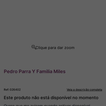
Rocim
8
º
Ver Sacrum
9
º
Champagne
10
º
Pedro Parra Y Familia Miles
Ref
:
026402
Veja a descrição completa
Este produto não está disponível no momento
Quero que me avisem quando estiver disponível