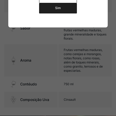
Temperatura
16ºC – 18ºC
Sim
Médio corpo, com taninos
firmes e bom volume de boca.
Seu final é marcado por
Sabor
frutas vermelhas maduras,
grande mineralidade e toques
florais.
Frutas vermelhas maduras,
como cerejas e morangos,
notas florais, como rosas,
Aroma
além de toques minerais,
como granito, terrosos e de
especiarias.
Contéudo
750 ml
Composição Uva
Cinsault