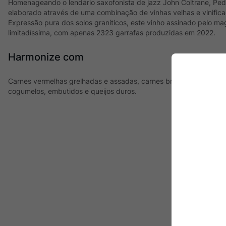
Homenageando o lendário saxofonista de jazz John Coltrane, Pedr
elaborado através de uma combinação de vinhas velhas e vinific
Expressão pura dos solos graníticos, este vinho assinado pelo m
limitadíssima, com apenas 2323 garrafas produzidas em 2022.
Harmonize com
Carnes vermelhas grelhadas e assadas, carnes brancas, como av
cogumelos, embutidos e queijos duros.