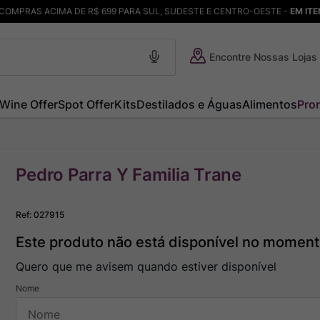
COMPRAS ACIMA DE R$ 699 PARA SUL, SUDESTE E CENTRO-OESTE -
EM IT
Encontre Nossas Lojas
Wine Offer
Spot Offer
Kits
Destilados e Águas
Alimentos
Pro
Pedro Parra Y Familia Trane
Ref
:
027915
Este produto não está disponível no momen
Quero que me avisem quando estiver disponível