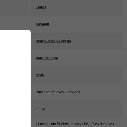
Tintos
Cinsault
Pedro Parra y Familia
Valle del Itata
Chile
Rubi com reflexos violáceos
13,5%
11 meses em foudres de carvalho, 100% das uvas