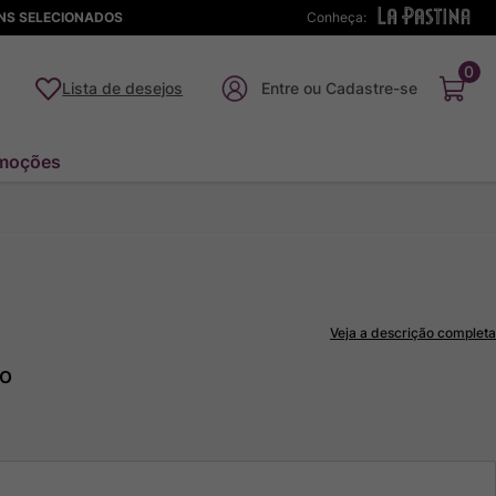
ENS SELECIONADOS
Conheça:
0
Lista de desejos
moções
Veja a descrição completa
to