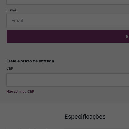
E
CEP
Não sei meu CEP
Especificações