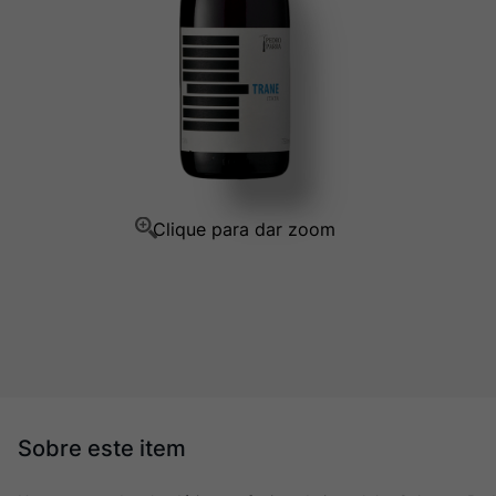
Ver Sacrum
10
º