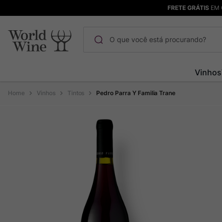
FRETE GRÁTIS
EM 
O que você está procurando?
Termos mais buscados
Vinhos
Maçanita
1
º
Vinhos
Tintos
Pedro Parra Y Familia Trane
Pinot Noir
2
º
Bodega Garzon
3
º
Garzon
4
º
Chablis
5
º
Barolo
6
º
Pacalet
7
º
Champagne
8
º
Rocim
9
º