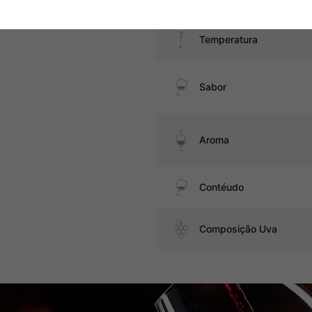
Temperatura
Sabor
Aroma
Contéudo
Composição Uva