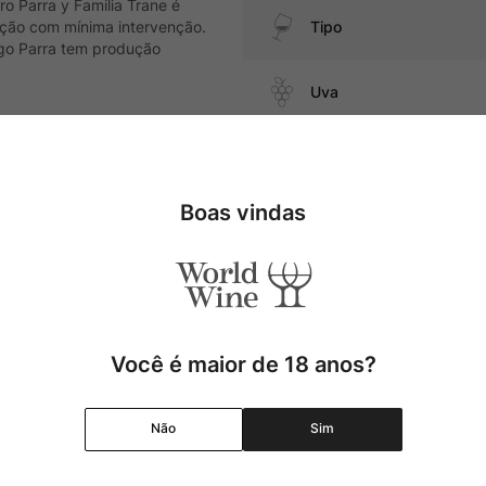
o Parra y Familia Trane é
ação com mínima intervenção.
Tipo
ago Parra tem produção
Uva
Produtor
es, massas com ragu de carne,
Boas vindas
Região
Pais
Cor
Você é maior de 18 anos?
Graduação Alcóolica
Não
Sim
Amadurecimento