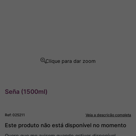
Rocim
8
º
Ver Sacrum
9
º
Champagne
10
º
Seña (1500ml)
Ref
:
025211
Veja a descrição completa
Este produto não está disponível no momento
Quero que me avisem quando estiver disponível