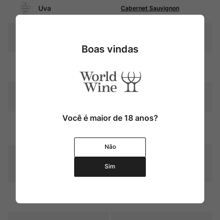
Uva
Cabernet Sauvignon
Produtor
Viña Seña
Boas vindas
Região
Valle del Aconcagua
Pais
Chile
Você é maior de 18 anos?
Graduação Alcóoli
13,5%
ca
Não
22 meses em barris e barricas
Amadurecimento
de carvalho francês (66%
Sim
novas)
Sabor
Seco e Encorpado