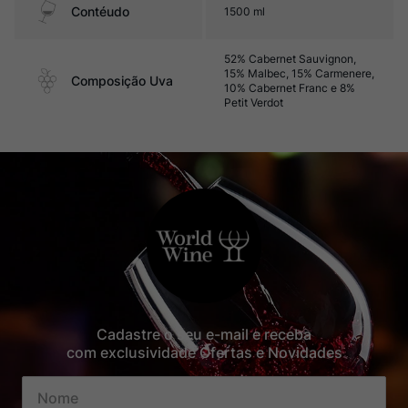
Contéudo
1500 ml
52% Cabernet Sauvignon,
15% Malbec, 15% Carmenere,
Composição Uva
10% Cabernet Franc e 8%
Petit Verdot
Cadastre o seu e-mail e receba
com exclusividade Ofertas e Novidades