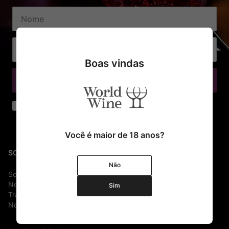
Boas vindas
Cadastrar
Declaro que li e aceito os termos de segurança e privacidade
Você é maior de 18 anos?
SOBRE
Não
Sobre Nós
Nossa História
Sim
Trabalhe conosco
Nossas Lojas