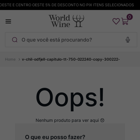
ESTE E CENTRO OESTE 5% DE DESCONTO NO PIX ITENS SELECIONADOS
0
O que você está procurando?
Termos mais buscados
v-chil-odfjell-capitulo-tt-750-022240-copy-300222-
Maçanita
1
º
Pinot Noir
2
º
Oops!
Barolo
3
º
Chablis
4
º
Bodega Garzon
5
º
Garzon
6
º
Pacalet
7
º