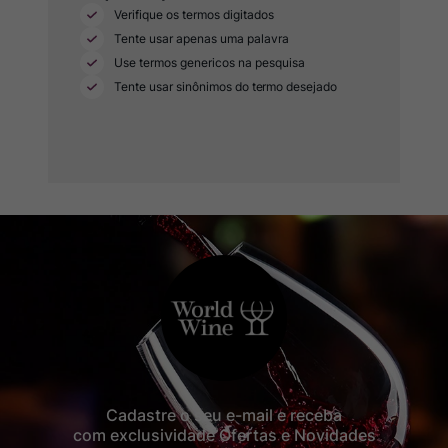
Rocim
8
º
Ver Sacrum
9
º
Champagne
10
º
Cadastre o seu e-mail e receba
com exclusividade Ofertas e Novidades