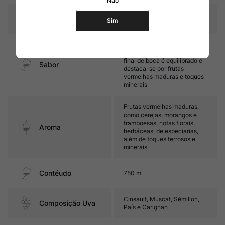
Não
Temperatura
16ºC – 18ºC
Sim
Médio corpo, com taninos
finos e ótima acidez. Seu
final de boca é equilibrado e
Sabor
destaca-se por frutas
vermelhas maduras e toques
minerais
Frutas vermelhas maduras,
como cerejas, morangos e
framboesas, notas florais,
Aroma
herbáceas, de especiarias,
além de toques terrosos e
minerais
Contéudo
750 ml
Cinsault, Muscat, Sémillon,
Composição Uva
País e Carignan