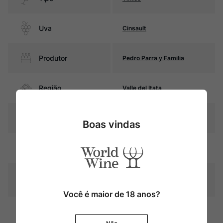
Uva
Cinsault
Produtor
Pedro Parra y Familia
Região
Valle del Itata
Pais
Chile
Boas vindas
Rubi intenso com reflexos
Cor
violáceos
Graduação Alcóoli
14,5%
ca
Você é maior de 18 anos?
Amadurecimento
Sem estágio em carvalho