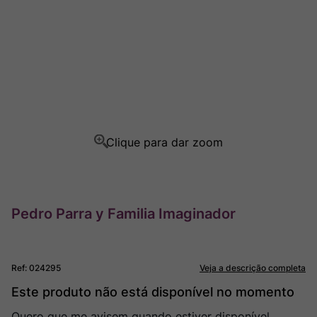
Ver Sacrum
8
º
Rocim
9
º
Champagne
10
º
Pedro Parra y Familia Imaginador
Ref
:
024295
Veja a descrição completa
Este produto não está disponível no momento
Quero que me avisem quando estiver disponível