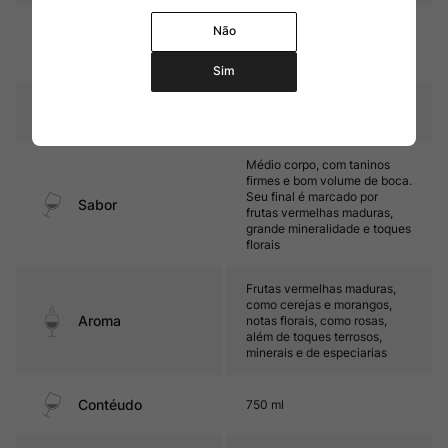
Parte do vinho estagia
Não
Amadurecimento
brevemente em foudres de
carvalho
Sim
Temperatura
16ºC – 18ºC
Médio corpo, com taninos
firmes e bom volume de boca.
Seu final é marcado por
Sabor
frutas vermelhas maduras,
grande mineralidade e toques
florais
Frutas vermelhas maduras,
como cerejas e morangos,
Aroma
notas florais, como rosas,
além de toques terrosos,
minerais e de especiarias
Contéudo
750 ml