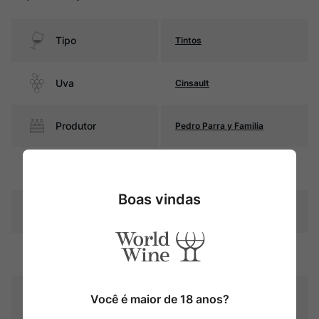
Tipo
Tintos
Uva
Cinsault
Produtor
Pedro Parra y Familia
Região
Valle del Itata
Boas vindas
Pais
Chile
Rubi intenso com reflexos
Cor
violáceos
Graduação Alcóoli
Você é maior de 18 anos?
14,0%
ca