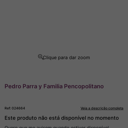
Rocim
8
º
Ver Sacrum
9
º
Champagne
10
º
Pedro Parra y Familia Pencopolitano
Ref
:
024664
Veja a descrição completa
Este produto não está disponível no momento
Quero que me avisem quando estiver disponível