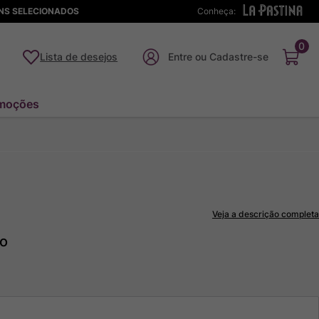
ENS SELECIONADOS
Conheça:
0
Lista de desejos
moções
Veja a descrição completa
to