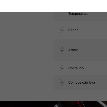
Temperatura
Sabor
Aroma
Contéudo
Composição Uva