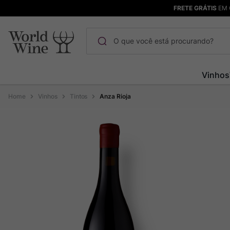
FRETE GRÁTIS
EM 
O que você está procurando?
Termos mais buscados
Vinhos
Maçanita
1
º
Vinhos
Tintos
Anza Rioja
Pinot Noir
2
º
Barolo
3
º
Chablis
4
º
Bodega Garzon
5
º
Garzon
6
º
Pacalet
7
º
Rocim
8
º
Ver Sacrum
9
º