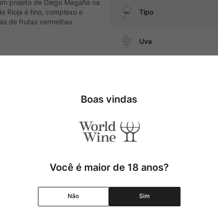
 um projeto de Diego Magaña na
e Rioja é fino, complexo e
Tipo
as de frutas vermelhas
Uva
Produtor
além de embutidos e queijos
Boas vindas
Região
Pais
Cor
Você é maior de 18 anos?
Graduação Alcóolica
Não
Sim
Amadurecimento