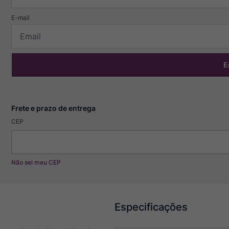
E
CEP
Não sei meu CEP
Especificações