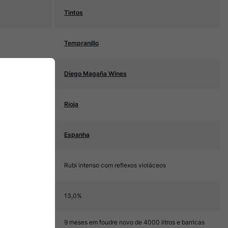
Tintos
Tempranillo
Diego Magaña Wines
Rioja
Espanha
Rubi intenso com reflexos violáceos
13,0%
9 meses em foudre novo de 4000 litros e barricas