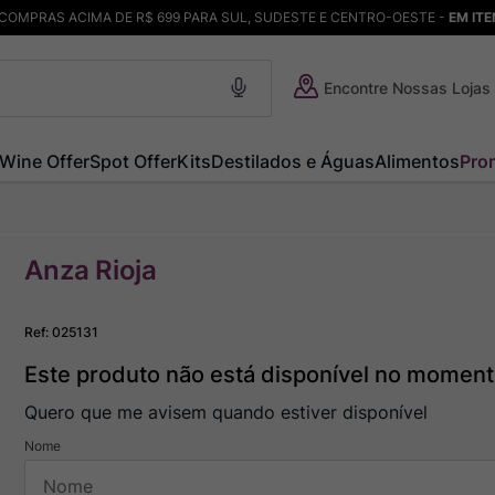
COMPRAS ACIMA DE R$ 699 PARA SUL, SUDESTE E CENTRO-OESTE -
EM IT
Encontre Nossas Lojas
Wine Offer
Spot Offer
Kits
Destilados e Águas
Alimentos
Pro
Anza Rioja
Ref
:
025131
Este produto não está disponível no momen
Quero que me avisem quando estiver disponível