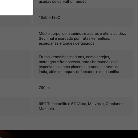
usadas de carvalho francês
16oC – 18oC
Médio corpo, com taninos maduros e ótima acidez.
Seu final é marcado por frutas vermelhas,
especiarias e toques defumados
Frutas vermelhas maduras, como cerejas,
morangos e framboesas, notas herbáceas e de
especiarias, como pimenta- branca e cravo-da-
Índia, além de toques defumados e de baunilha
750 ml
95% Tempranillo e 5% Viura, Malvasia, Graciano e
Mazuelo