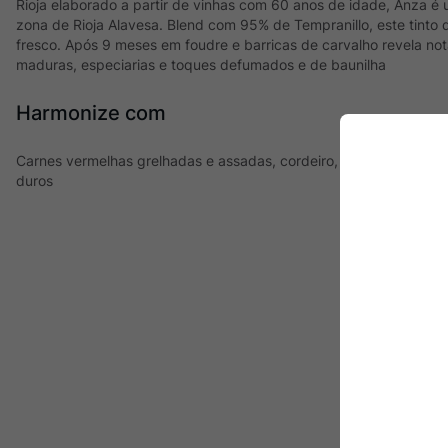
Rioja elaborado a partir de vinhas com 60 anos de idade, Anza é
zona de Rioja Alavesa. Blend com 95% de Tempranillo, este tinto d
fresco. Após 9 meses em foudre e barricas de carvalho revela not
maduras, especiarias e toques defumados e de baunilha
Harmonize com
Carnes vermelhas grelhadas e assadas, cordeiro, carnes suínas, 
duros