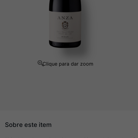
Champagne
10
º