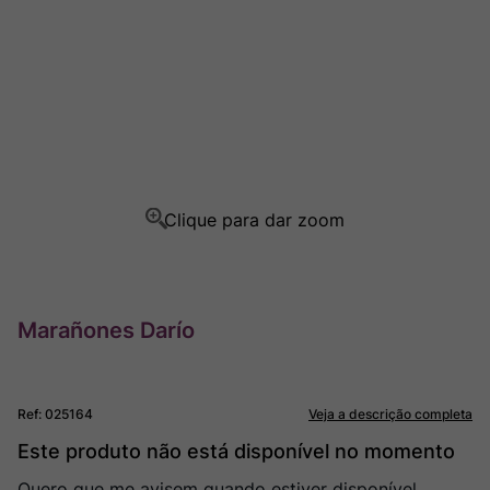
Champagne
8
º
Rocim
9
º
Ver Sacrum
10
º
Marañones Darío
Ref
:
025164
Veja a descrição completa
Este produto não está disponível no momento
Quero que me avisem quando estiver disponível