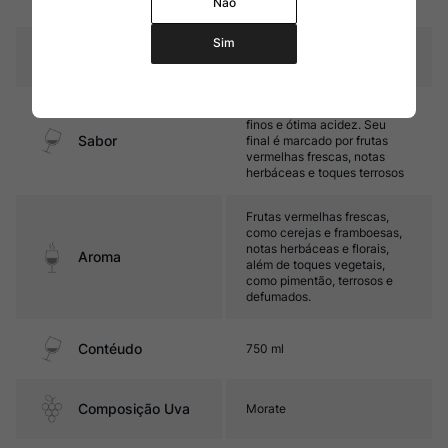
Não
carvalho de 500 litros
Sim
Temperatura
16oC – 18oC
Médio corpo, com taninos
finos e ótima acidez. Seu
Sabor
final é marcado por frutas
vermelhas frescas, notas
herbáceas e toques terrosos
Frutas vermelhas frescas,
como cerejas e framboesas,
notas herbáceas e florais,
Aroma
além de toques vegetais,
como pimentão, terrosos e
defumados.
Contéudo
750 ml
Composição Uva
Morate