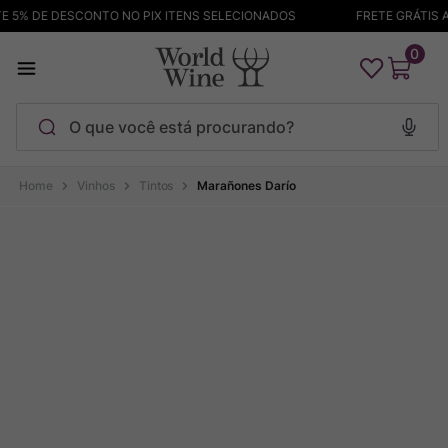
 5% DE DESCONTO NO PIX ITENS SELECIONADOS
FRETE GRÁTIS AC
0
O que você está procurando?
Termos mais buscados
Vinhos
Tintos
Marañones Darío
Maçanita
1
º
Pinot Noir
2
º
Bodega Garzon
3
º
Garzon
4
º
Chablis
5
º
Barolo
6
º
Pacalet
7
º