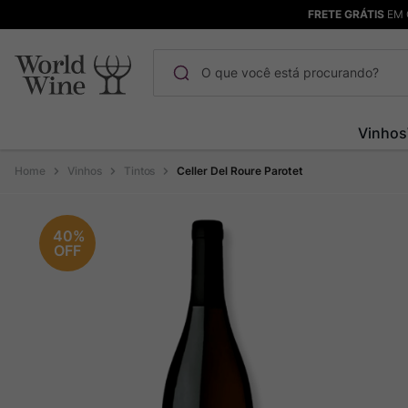
FRETE GRÁTIS
EM 
O que você está procurando?
Termos mais buscados
Vinhos
Maçanita
1
º
Vinhos
Tintos
Celler Del Roure Parotet
Pinot Noir
2
º
Bodega Garzon
3
º
40%
OFF
Garzon
4
º
Chablis
5
º
Barolo
6
º
Pacalet
7
º
Champagne
8
º
Rocim
9
º