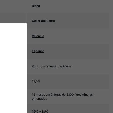
Blend
Celler del Roure
Valencia
Espanha
Rubi com reflexos violáceos
12,5%
12 meses em ânforas de 2800 litros (tinajas)
enterradas
16ºC – 18ºC