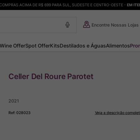
COMPRAS ACIMA DE R$ 699 PARA SUL, SUDESTE E CENTRO-OESTE -
EM IT
Encontre Nossas Lojas
Wine Offer
Spot Offer
Kits
Destilados e Águas
Alimentos
Pro
Celler Del Roure Parotet
2021
Ref
:
028023
Veja a descrição complet