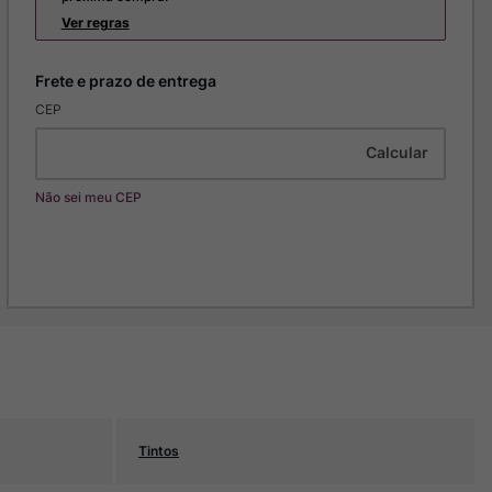
Ver regras
CEP
Não sei meu CEP
Tintos