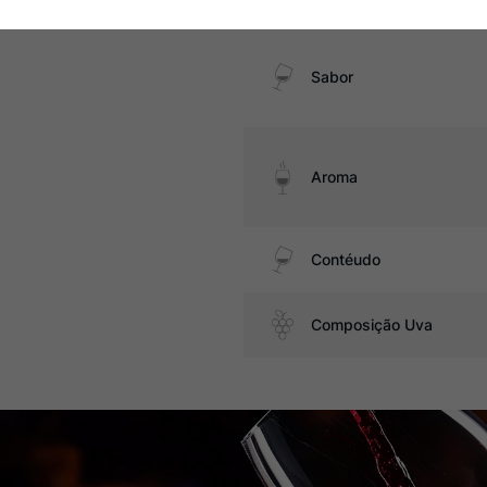
Sabor
Aroma
Contéudo
Composição Uva