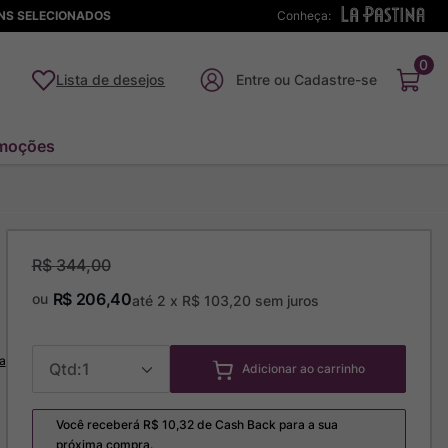
ENS SELECIONADOS
Conheça:
0
Lista de desejos
moções
R$
344
,
00
R$
206
,
40
ou
até
2
x
R$
103
,
20
sem juros
a
1
Adicionar ao carrinho
Você receberá R$
10,32
de Cash Back para a sua
próxima compra.