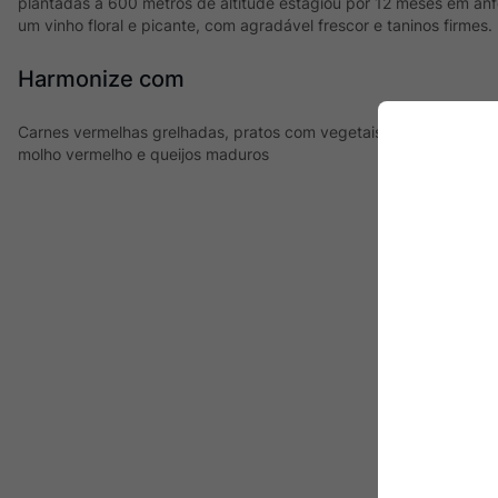
plantadas a 600 metros de altitude estagiou por 12 meses em ânf
um vinho floral e picante, com agradável frescor e taninos firmes
Harmonize com
Carnes vermelhas grelhadas, pratos com vegetais, como um ratat
molho vermelho e queijos maduros