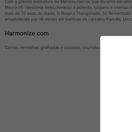
Com a grande assinatura de Mariano García, que durante décadas 
Mauro VS (Vendimia Seleccionada) é potente, longevo e intenso.
mais de 70 anos de idade, El Rosal e Transpinedo, foi fermentad
amadurecido por 16 meses em barricas de carvalho francês. Um 
Harmonize com
Carnes vermelhas grelhadas e assadas, churrasco, embutidos e q