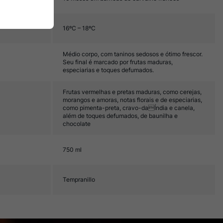
16ºC – 18ºC
Médio corpo, com taninos sedosos e ótimo frescor.
Seu final é marcado por frutas maduras,
especiarias e toques defumados.
Frutas vermelhas e pretas maduras, como cerejas,
morangos e amoras, notas florais e de especiarias,
como pimenta-preta, cravo-daÍndia e canela,
além de toques defumados, de baunilha e
chocolate
750 ml
Tempranillo