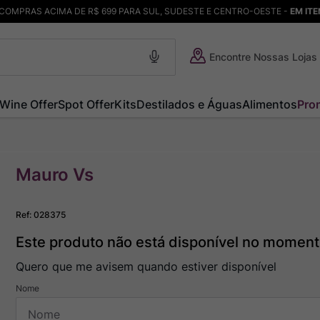
COMPRAS ACIMA DE R$ 699 PARA SUL, SUDESTE E CENTRO-OESTE -
EM IT
Encontre Nossas Lojas
Wine Offer
Spot Offer
Kits
Destilados e Águas
Alimentos
Pro
Mauro Vs
Ref
:
028375
Este produto não está disponível no momen
Quero que me avisem quando estiver disponível