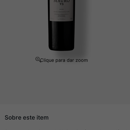
Champagne
10
º