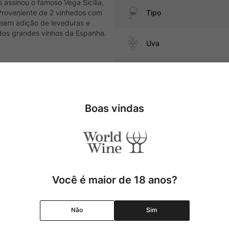
assinou o famoso Vega Sicilia,
 Proveniente de 2 vinhedos com
Tipo
o sem adição de leveduras e
dos grandes vinhos da Espanha.
Uva
Produtor
ueijos duros
Região
Boas vindas
Pais
Cor
Você é maior de 18 anos?
Graduação Alcóolica
Não
Sim
Amadurecimento