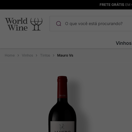
FRETE GRÁTIS
EM 
O que você está procurando?
Termos mais buscados
Vinhos
Maçanita
1
º
Vinhos
Tintos
Mauro Vs
Pinot Noir
2
º
Barolo
3
º
Garzon
4
º
Chablis
5
º
Bodega Garzon
6
º
Pacalet
7
º
Ver Sacrum
8
º
Rocim
9
º