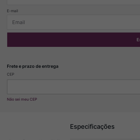
E
CEP
Não sei meu CEP
Especificações