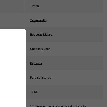
Tintos
Tempranillo
Bodegas Mauro
Castilla y Leon
Espanha
Púrpura intenso
14,5%
16 meses em barricas de carvalho francês