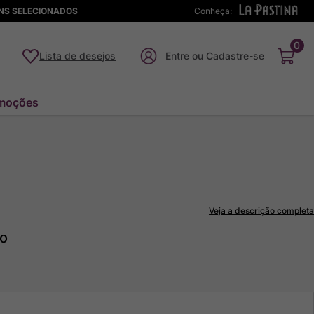
ENS SELECIONADOS
Conheça:
0
Lista de desejos
moções
Veja a descrição completa
to