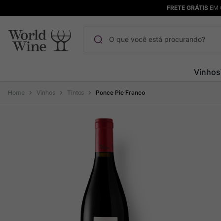
FRETE GRÁTIS
EM 
O que você está procurando?
Termos mais buscados
Vinhos
Maçanita
1
º
Vinhos
Tintos
Ponce Pie Franco
Pinot Noir
2
º
Bodega Garzon
3
º
Garzon
4
º
Chablis
5
º
Barolo
6
º
Pacalet
7
º
Champagne
8
º
Rocim
9
º