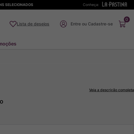
ENS SELECIONADOS
Conheça:
0
Lista de desejos
moções
Veja a descrição completa
to