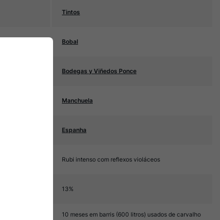
Tintos
Bobal
Bodegas y Viñedos Ponce
Manchuela
Espanha
Rubi intenso com reflexos violáceos
13%
10 meses em barris (600 litros) usados de carvalho