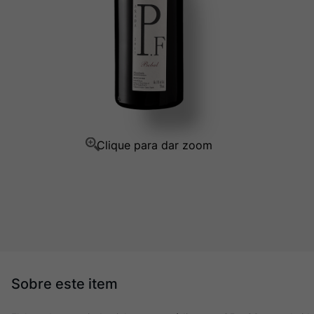
Ver Sacrum
10
º