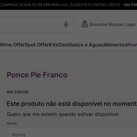
COMPRAS ACIMA DE R$ 699 PARA SUL, SUDESTE E CENTRO-OESTE -
EM IT
Encontre Nossas Lojas
Wine Offer
Spot Offer
Kits
Destilados e Águas
Alimentos
Pro
Ponce Pie Franco
Ref
:
026445
Este produto não está disponível no momen
Quero que me avisem quando estiver disponível