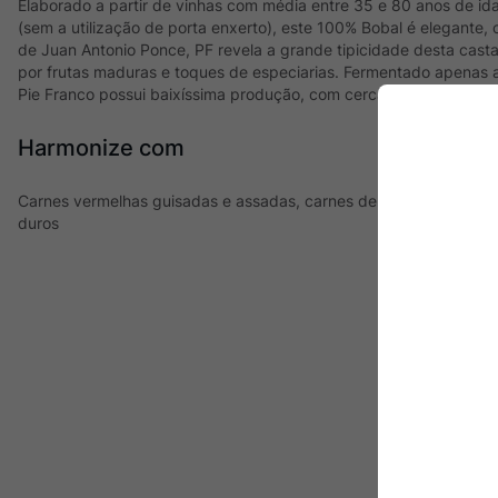
Elaborado a partir de vinhas com média entre 35 e 80 anos de id
(sem a utilização de porta enxerto), este 100% Bobal é elegante,
de Juan Antonio Ponce, PF revela a grande tipicidade desta cas
por frutas maduras e toques de especiarias. Fermentado apenas a 
Pie Franco possui baixíssima produção, com cerca de 12.000 garr
Harmonize com
Carnes vermelhas guisadas e assadas, carnes de caça, cordeiro, 
duros