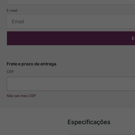
E
CEP
Não sei meu CEP
Especificações