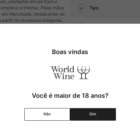
ade, plantadas em pé franco
 complexo e intenso. Pelas mãos
Tipo
ta em Manchuela, destacando-se
partir de leveduras indígenas,
afas.
Uva
Produtor
Boas vindas
além de embutidos e queijos
Região
Pais
Você é maior de 18 anos?
Cor
Não
Sim
Graduação Alcóolica
Amadurecimento