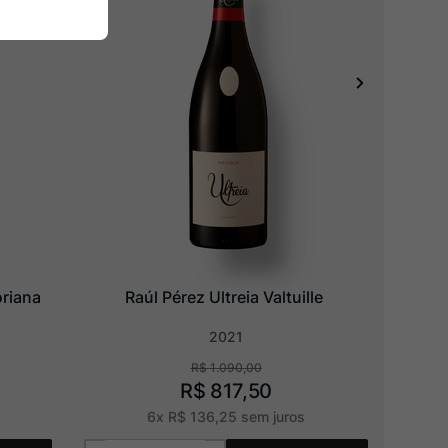
oriana
Raúl Pérez Ultreia Valtuille
2021
R$
1
.
090
,
00
R$
817
,
50
6
x
R$
136
,
25
sem juros