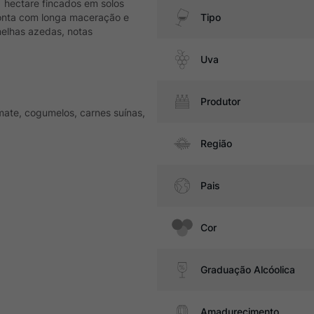
 1 hectare fincados em solos
conta com longa maceração e
Tipo
elhas azedas, notas
Uva
Produtor
ate, cogumelos, carnes suínas,
Região
Pais
Cor
Graduação Alcóolica
Amadurecimento