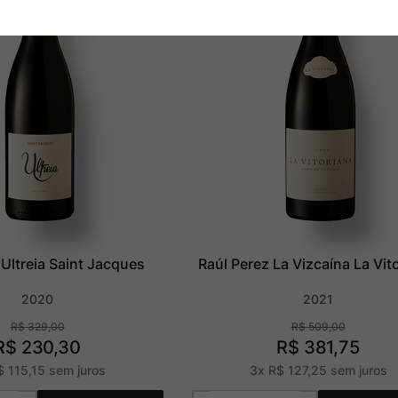
 Ultreia Saint Jacques
Raúl Perez La Vizcaína La Vit
2020
2021
R$
329
,
00
R$
509
,
00
R$
230
,
30
R$
381
,
75
$
115
,
15
sem juros
3
x
R$
127
,
25
sem juros