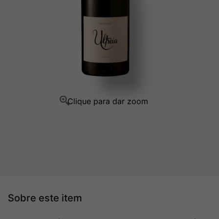
Champagne
10
º