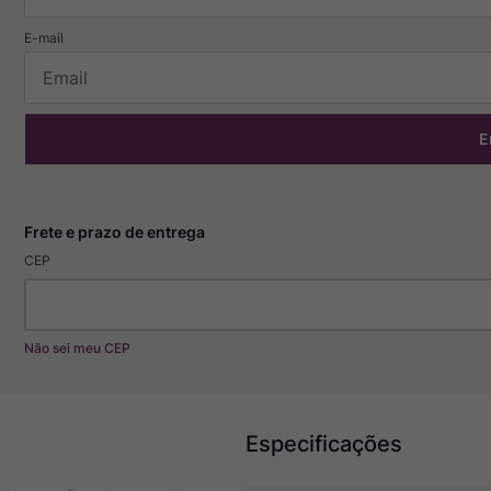
E
CEP
Não sei meu CEP
Especificações