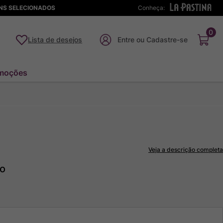
ENS SELECIONADOS
Conheça:
0
Lista de desejos
moções
Veja a descrição completa
to