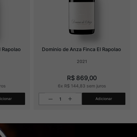
l Rapolao
Dominio de Anza Finca El Rapolao
2021
R$
869
,
00
ros
6
x
R$
144
,
83
sem juros
icionar
Adicionar