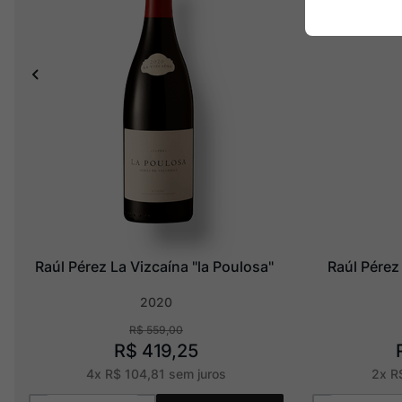
Raúl Pérez La Vizcaína "la Poulosa"
Raúl Pérez
2020
R$
559
,
00
R$
419
,
25
4
x
R$
104
,
81
sem juros
2
x
R