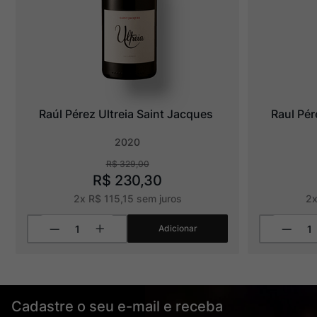
Raúl Pérez Ultreia Saint Jacques
Raul Pér
2020
R$
329
,
00
R$
230
,
30
2
x
R$
115
,
15
sem juros
2
Adicionar
Cadastre o seu e-mail e receba