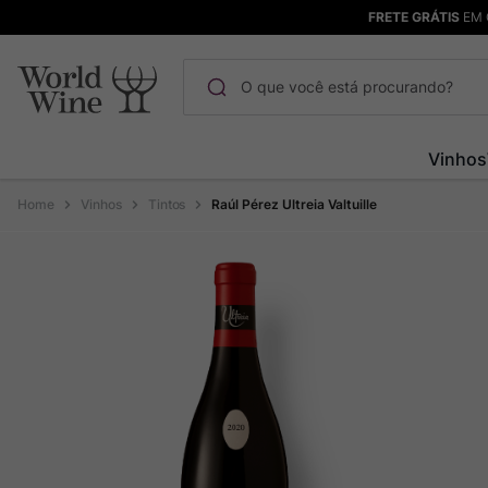
FRETE GRÁTIS
EM 
O que você está procurando?
Termos mais buscados
Vinhos
Maçanita
1
º
Vinhos
Tintos
Raúl Pérez Ultreia Valtuille
Pinot Noir
2
º
Barolo
3
º
Garzon
4
º
Chablis
5
º
Bodega Garzon
6
º
Pacalet
7
º
Ver Sacrum
8
º
Rocim
9
º