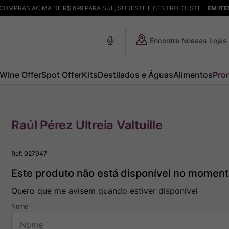
COMPRAS ACIMA DE R$ 699 PARA SUL, SUDESTE E CENTRO-OESTE -
EM IT
Encontre Nossas Lojas
Wine Offer
Spot Offer
Kits
Destilados e Águas
Alimentos
Pro
Raúl Pérez Ultreia Valtuille
Ref
:
027947
Este produto não está disponível no momen
Quero que me avisem quando estiver disponível