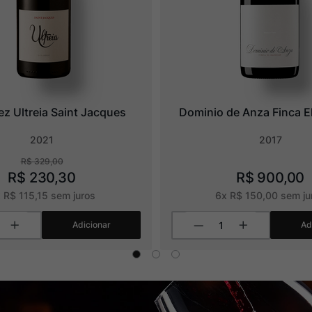
ez Ultreia Saint Jacques
Dominio de Anza Finca E
2021
2017
R$
329
,
00
R$
230
,
30
R$
900
,
00
x
R$
115
,
15
sem juros
6
x
R$
150
,
00
sem ju
Adicionar
Ad