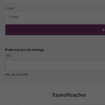
E
CEP
Não sei meu CEP
Especificações