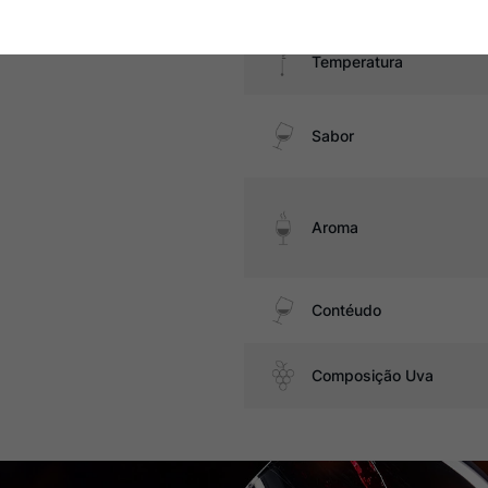
Temperatura
Sabor
Aroma
Contéudo
Composição Uva