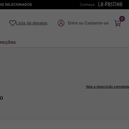
ENS SELECIONADOS
Conheça:
0
Lista de desejos
moções
Veja a descrição completa
to