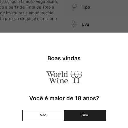
assinou o famoso Vega Sicilia,
 a partir de Tinta de Toro e
Tipo
de leveduras e amadurecido
a por sua elegância, frescor e
Uva
Produtor
eijos duros.
Boas vindas
Região
Pais
Cor
Você é maior de 18 anos?
Graduação Alcóolica
Não
Sim
Amadurecimento