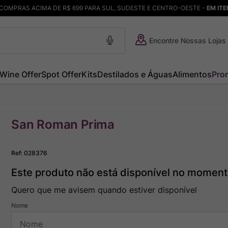
COMPRAS ACIMA DE R$ 699 PARA SUL, SUDESTE E CENTRO-OESTE -
EM IT
Encontre Nossas Lojas
Wine Offer
Spot Offer
Kits
Destilados e Águas
Alimentos
Pro
San Roman Prima
Ref
:
028376
Este produto não está disponível no momen
Quero que me avisem quando estiver disponível