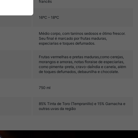
francês
16ºC – 18ºC
Médio corpo, com taninos sedosos e ótimo frescor.
Seu final é marcado por frutas maduras,
especiarias e toques defumados.
Frutas vermelhas e pretas maduras,como cerejas,
morangos e amoras, notas floraise de especiarias,
como pimenta-preta, cravo-daÍndia e canela, além
de toques defumados, debaunilha e chocolate.
750 ml
85% Tinta de Toro (Tempranillo) e 15% Garnacha e
outras uvas da região