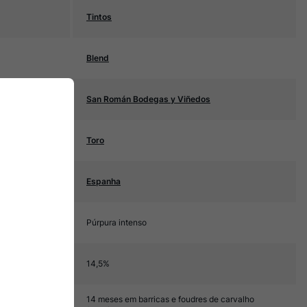
Tintos
Blend
San Román Bodegas y Viñedos
Toro
Espanha
Púrpura intenso
14,5%
14 meses em barricas e foudres de carvalho