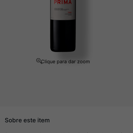
Ver Sacrum
10
º