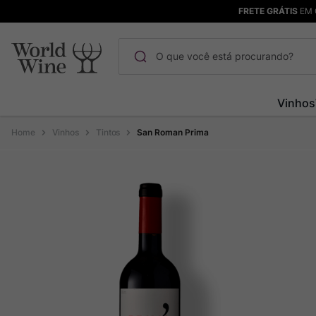
FRETE GRÁTIS
EM 
O que você está procurando?
Termos mais buscados
Vinhos
Maçanita
1
º
Vinhos
Tintos
San Roman Prima
Pinot Noir
2
º
Bodega Garzon
3
º
Garzon
4
º
Chablis
5
º
Barolo
6
º
Pacalet
7
º
Champagne
8
º
Rocim
9
º