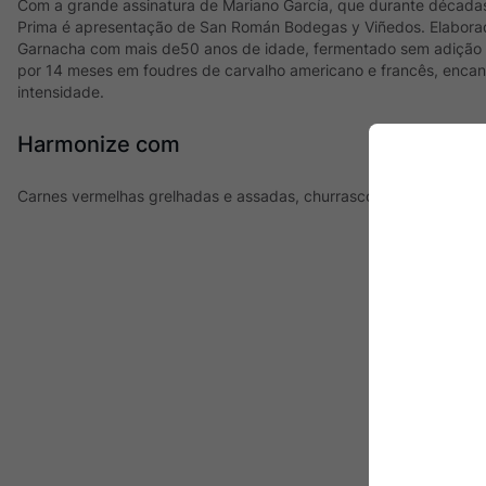
Com a grande assinatura de Mariano García, que durante décadas 
Prima é apresentação de San Román Bodegas y Viñedos. Elaborado
Garnacha com mais de50 anos de idade, fermentado sem adição 
por 14 meses em foudres de carvalho americano e francês, encant
intensidade.
Harmonize com
Carnes vermelhas grelhadas e assadas, churrasco, embutidos e qu