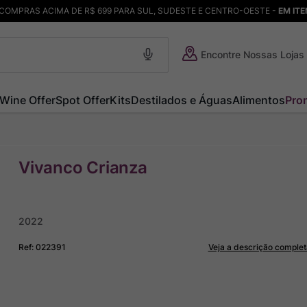
COMPRAS ACIMA DE R$ 699 PARA SUL, SUDESTE E CENTRO-OESTE -
EM IT
Encontre Nossas Lojas
Wine Offer
Spot Offer
Kits
Destilados e Águas
Alimentos
Pro
Vivanco Crianza
2022
Ref
:
022391
Veja a descrição complet