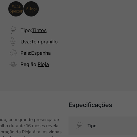
Tipo
:
Tintos
Uva
:
Tempranillo
País
:
Espanha
Região
:
Rioja
Especificações
brado, com grande presença de
alho durante 16 meses revela
Tipo
ração da Rioja Alta, as vinhas