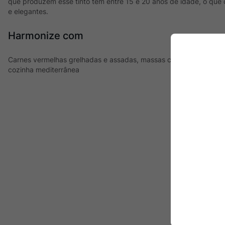
que produzem esse tinto têm entre 15 e 20 anos de idade, o que c
e elegantes.
Harmonize com
Carnes vermelhas grelhadas e assadas, massas com molhos de mé
cozinha mediterrânea