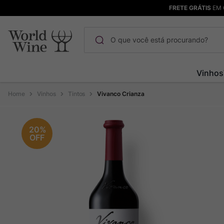
FRETE GRÁTIS
EM 
O que você está procurando?
Termos mais buscados
Vinhos
Maçanita
1
º
Vinhos
Tintos
Vivanco Crianza
Pinot Noir
2
º
Barolo
3
º
20%
OFF
Garzon
4
º
Chablis
5
º
Pacalet
6
º
Bodega Garzon
7
º
Ver Sacrum
8
º
Rocim
9
º