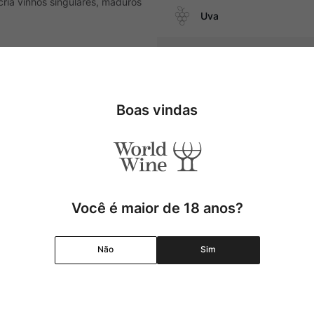
ria vinhos singulares, maduros
Uva
Produtor
dia intensidade e pratos da
Região
Boas vindas
Pais
Cor
Você é maior de 18 anos?
Graduação Alcóolica
Não
Sim
Amadurecimento
Temperatura