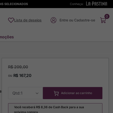
ENS SELECIONADOS
Conheça:
0
Lista de desejos
moções
R$
209
,
00
R$
167
,
20
ou
a
1
Adicionar ao carrinho
Você receberá R$
8,36
de Cash Back para a sua
próxima compra.