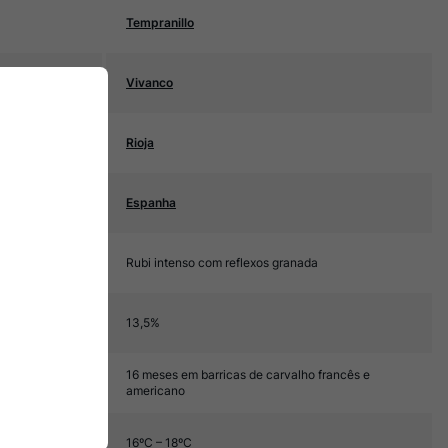
Tempranillo
Vivanco
Rioja
Espanha
Rubi intenso com reflexos granada
13,5%
16 meses em barricas de carvalho francês e
americano
16ºC – 18ºC