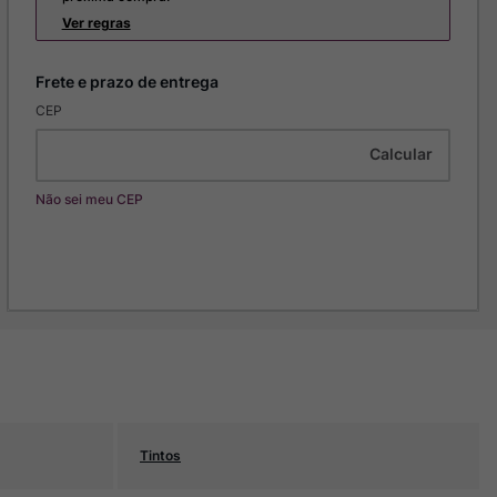
Ver regras
CEP
Não sei meu CEP
Tintos