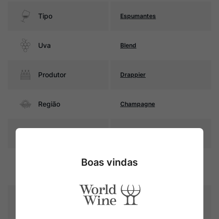
Tipo
Espumantes
Uva
Blend
Produtor
Drappier
Região
Champagne
Pais
França
Amarelo palha com reflexos
Boas vindas
Cor
dourados, mousse intensa e
perlage fina
Graduação Alcóoli
12,0%
ca