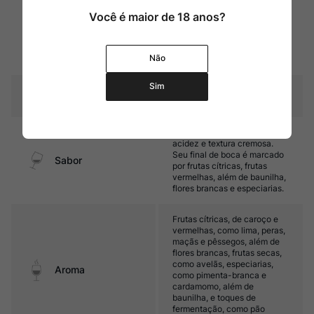
Método tradicional (segunda
Você é maior de 18 anos?
fermentação em garrafa), 9
Amadurecimento
anos em contato com as
leveduras e 35% do vinho
Não
base amadurece em carvalho
Sim
Temperatura
6ºC – 8ºC
Médio corpo, com ótima
acidez e textura cremosa.
Seu final de boca é marcado
Sabor
por frutas cítricas, frutas
vermelhas, além de baunilha,
flores brancas e especiarias.
Frutas cítricas, de caroço e
vermelhas, como lima, peras,
maçãs e pêssegos, além de
flores brancas, frutas secas,
como avelãs, especiarias,
Aroma
como pimenta-branca e
cardamomo, além de
baunilha, e toques de
fermentação, como pão