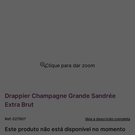
Champagne
8
º
Rocim
9
º
Ver Sacrum
10
º
Drappier Champagne Grande Sandrée
Extra Brut
Ref
:
027907
Veja a descrição completa
Este produto não está disponível no momento