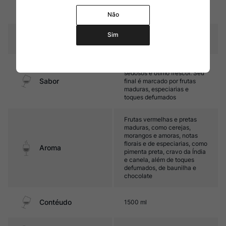
16 meses em barricas de
Amadurecimento
carvalho francês
Não
Sim
Temperatura
15oC – 17oC
Médio corpo, com taninos
sedosos e ótimo frescor. Seu
Sabor
final é marcado por frutas
maduras, especiarias e
toques defumados
Frutas vermelhas e pretas
maduras, como cerejas,
morangos e amoras, notas
florais e de especiarias, como
Aroma
pimenta preta, cravo da Índia
e canela, além de toques
defumados, de baunilha e
chocolate
Contéudo
1500 ml