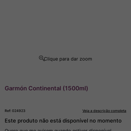
Champagne
8
º
Rocim
9
º
Ver Sacrum
10
º
Garmón Continental (1500ml)
Ref
:
024923
Veja a descrição completa
Este produto não está disponível no momento
Quero que me avisem quando estiver disponível