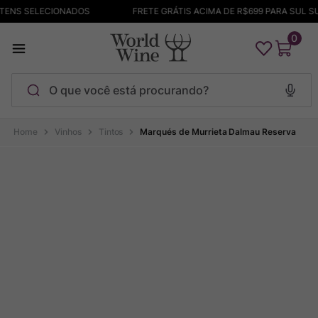
ITENS SELECIONADOS
FRETE GRÁTIS ACIMA DE R$699 PARA SUL S
0
O que você está procurando?
Termos mais buscados
Vinhos
Tintos
Marqués de Murrieta Dalmau Reserva
Maçanita
1
º
Pinot Noir
2
º
Barolo
3
º
Chablis
4
º
Bodega Garzon
5
º
Garzon
6
º
Pacalet
7
º