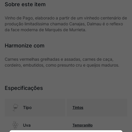
Vinho de Pago, elaborado a partir de um vinhedo centenário de
produção limitadíssima chamado Canajas, Dalmau é o reflexo
da face moderna de Marqués de Murrieta.
Harmonize com
Carnes vermelhas grelhadas e assadas, carnes de caça,
cordeiro, embutidos, como presunto cru e queijos maduros.
Especificações
Tipo
Tintos
Uva
Tempranillo