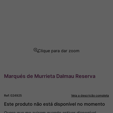
Rocim
8
º
Ver Sacrum
9
º
Champagne
10
º
Marqués de Murrieta Dalmau Reserva
Ref
:
024925
Veja a descrição completa
Este produto não está disponível no momento
Quero que me avisem quando estiver disponível