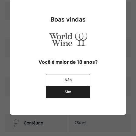
Produtor
Marques de Murrieta
Boas vindas
Região
Rioja
Pais
Espanha
Você é maior de 18 anos?
Graduação Alcóoli
14,0%
ca
Não
21 meses em barricas novas
Amadurecimento
de carvalho francês
Sim
Sabor
Seco e Encorpado
Contéudo
750 ml