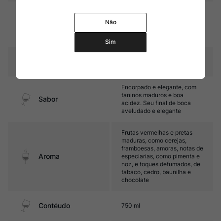
24 meses em barricas de
carvalho americano, e
Não
Amadurecimento
afinamento em garrafa
durante 24 meses
Sim
Temperatura
16ºC – 18ºC
Encorpado e elegante, com
taninos maduros e boa
Sabor
acidez. Seu final de boca
aveludado e elegante
Frutas vermelhas e pretas
maduras, como cerejas,
framboesas, amoras, notas de
Aroma
especiarias, como pimenta e
noz, e toques defumados, de
tabaco, cedro, baunilha e
chocolate
Contéudo
750 ml