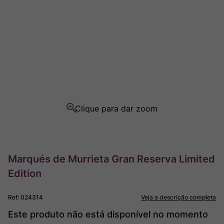
Ver Sacrum
8
º
Champagne
9
º
Rocim
10
º
Marqués de Murrieta Gran Reserva Limited
Edition
Ref
:
024314
Veja a descrição completa
Este produto não está disponível no momento