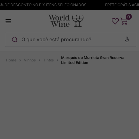
 DE DESCONTO NO PIX ITENS SELECIONADOS
FRETE GRÁTIS ACIMA
0
O que você está procurando?
Termos mais buscados
Marqués de Murrieta Gran Reserva
Vinhos
Tintos
Limited Edition
Maçanita
1
º
Pinot Noir
2
º
Barolo
3
º
Chablis
4
º
Garzon
5
º
Pacalet
6
º
Bodega Garzon
7
º