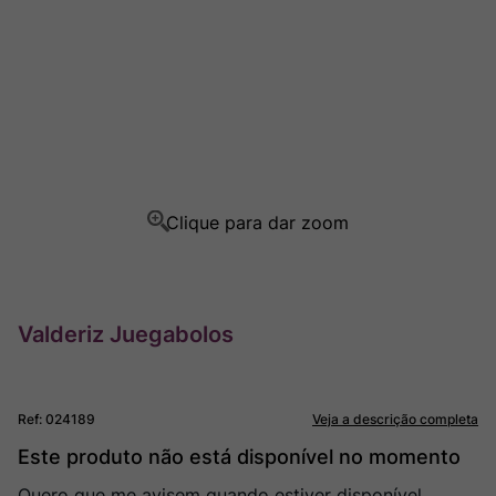
Rocim
8
º
Ver Sacrum
9
º
Champagne
10
º
Valderiz Juegabolos
Ref
:
024189
Veja a descrição completa
Este produto não está disponível no momento
Quero que me avisem quando estiver disponível