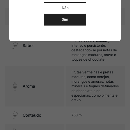
carvalho, 80% francês
Não
Temperatura
15ºC – 17ºC
Sim
Encorpado, com taninos
sedosos e boa acidez. Seu
final de boca é maduro,
Sabor
intenso e persistente,
destacando-se por notas de
morangos maduros, cravo e
toques de chocolate
Frutas vermelhas e pretas
maduras, como cerejas,
morangos e amoras, notas
Aroma
minerais e toques defumados,
de chocolate e de
especiarias, como pimenta e
cravo
Contéudo
750 ml