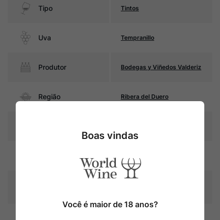
Tipo
Tintos
Uva
Tempranillo
Produtor
Bodegas y Viñedos Valderiz
Região
Ribera del Duero
Pais
Espanha
Boas vindas
Rubi intenso com reflexos
Cor
violáceos
Graduação Alcóoli
15,0%
ca
Você é maior de 18 anos?
24 meses em barricas de
Amadurecimento