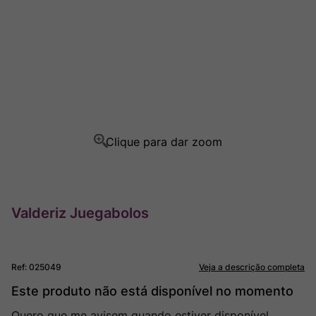
Rocim
8
º
Ver Sacrum
9
º
Champagne
10
º
Valderiz Juegabolos
Ref
:
025049
Veja a descrição completa
Este produto não está disponível no momento
Quero que me avisem quando estiver disponível