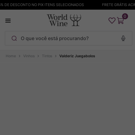
 DE DESCONTO NO PIX ITENS SELECIONADOS
FRETE GRÁTIS ACIMA
0
O que você está procurando?
Termos mais buscados
Vinhos
Tintos
Valderiz Juegabolos
Maçanita
1
º
Pinot Noir
2
º
Barolo
3
º
Chablis
4
º
Bodega Garzon
5
º
Garzon
6
º
Pacalet
7
º