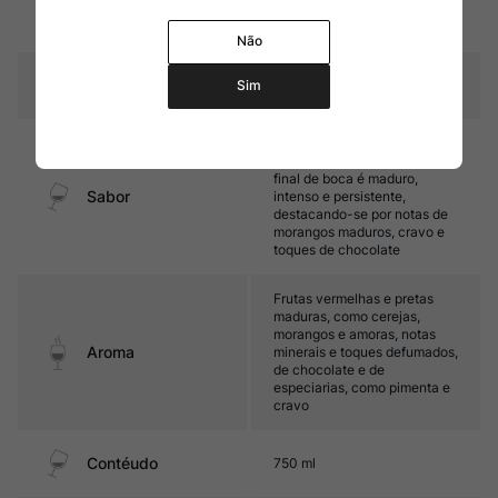
24 meses em barricas de
Amadurecimento
carvalho (80% francês)
Não
Temperatura
15ºC – 17ºC
Sim
Encorpado, com taninos
sedosos e boa acidez. Seu
final de boca é maduro,
Sabor
intenso e persistente,
destacando-se por notas de
morangos maduros, cravo e
toques de chocolate
Frutas vermelhas e pretas
maduras, como cerejas,
morangos e amoras, notas
Aroma
minerais e toques defumados,
de chocolate e de
especiarias, como pimenta e
cravo
Contéudo
750 ml