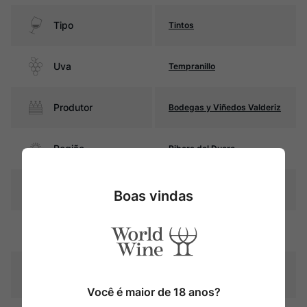
Tipo
Tintos
Uva
Tempranillo
Produtor
Bodegas y Viñedos Valderiz
Região
Ribera del Duero
Pais
Espanha
Boas vindas
Rubi intenso com reflexos
Cor
violáceos
Graduação Alcóoli
15,0%
ca
Você é maior de 18 anos?