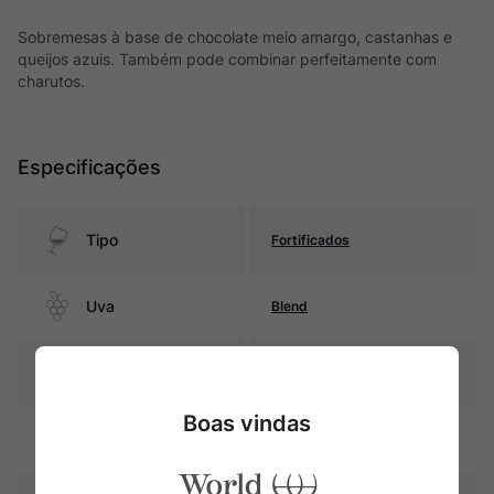
Sobremesas à base de chocolate meio amargo, castanhas e
queijos azuis. Também pode combinar perfeitamente com
charutos.
Especificações
Tipo
Fortificados
Uva
Blend
Produtor
Fonseca
Boas vindas
Região
Porto (Douro)