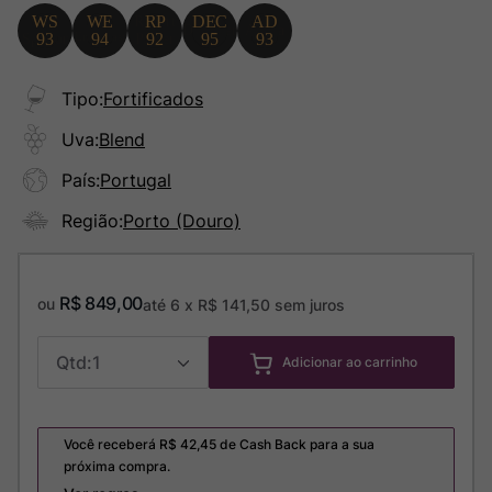
Tipo
:
Fortificados
Uva
:
Blend
País
:
Portugal
Região
:
Porto (Douro)
R$
849
,
00
ou
até
6
x
R$
141
,
50
sem juros
1
Adicionar ao carrinho
Você receberá R$
42,45
de Cash Back para a sua
próxima compra.