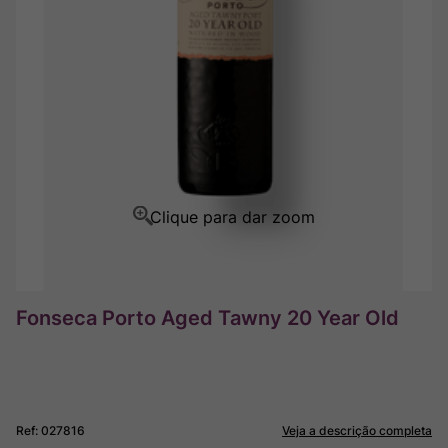
Ver Sacrum
8
º
Rocim
9
º
Champagne
10
º
Fonseca Porto Aged Tawny 20 Year Old
Ref
:
027816
Veja a descrição completa