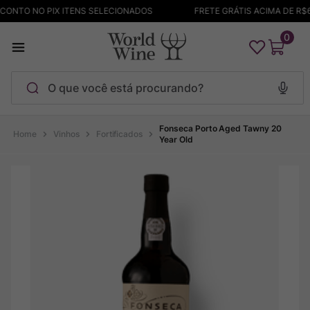
ONTO NO PIX ITENS SELECIONADOS
FRETE GRÁTIS ACIMA DE R$69
0
O que você está procurando?
Termos mais buscados
Fonseca Porto Aged Tawny 20
Vinhos
Fortificados
Year Old
Maçanita
1
º
Pinot Noir
2
º
Barolo
3
º
Garzon
4
º
Chablis
5
º
Bodega Garzon
6
º
Pacalet
7
º