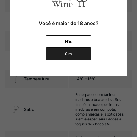
Pais
Portugal
Rubi intenso com reflexos
Cor
Você é maior de 18 anos?
púrpura
Graduação Alcóoli
20,0%
Não
ca
Sim
Média de 20 anos em
Amadurecimento
barricas de carvalho
Temperatura
14ºC – 16ºC
Encorpado, com taninos
maduros e boa acidez. Seu
final é marcado por frutas
Sabor
maduras e em compota,
como ameixas e jaboticabas,
além e especiarias doces e
toques de chocolate.