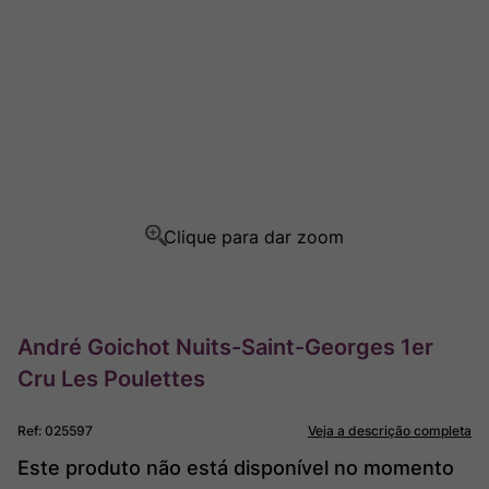
Champagne
8
º
Rocim
9
º
Ver Sacrum
10
º
André Goichot Nuits-Saint-Georges 1er
Cru Les Poulettes
Ref
:
025597
Veja a descrição completa
Este produto não está disponível no momento