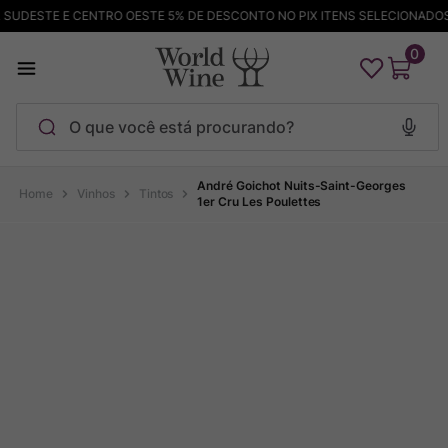
SUDESTE E CENTRO OESTE 5% DE DESCONTO NO PIX ITENS SELECIONADOS
0
O que você está procurando?
Termos mais buscados
André Goichot Nuits-Saint-Georges
Vinhos
Tintos
1er Cru Les Poulettes
Maçanita
1
º
Pinot Noir
2
º
Bodega Garzon
3
º
Garzon
4
º
Chablis
5
º
Barolo
6
º
Pacalet
7
º