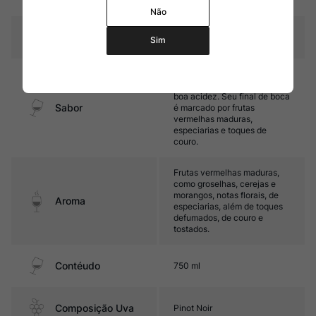
carvalho francês.
Não
Temperatura
15ºC – 17ºC
Sim
Médio corpo, com ótima
estrutura, taninos firmes e
boa acidez. Seu final de boca
Sabor
é marcado por frutas
vermelhas maduras,
especiarias e toques de
couro.
Frutas vermelhas maduras,
como groselhas, cerejas e
morangos, notas florais, de
Aroma
especiarias, além de toques
defumados, de couro e
tostados.
Contéudo
750 ml
Composição Uva
Pinot Noir