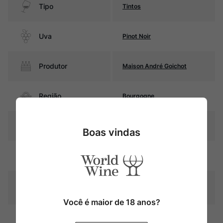
Tipo
Tintos
Uva
Pinot Noir
Produtor
Maison André Goichot
Região
Bourgogne
Pais
França
Boas vindas
Rubi intenso com reflexos
Cor
violáceos
Graduação Alcóoli
13%
ca
Você é maior de 18 anos?
12 meses em barricas de
Amadurecimento