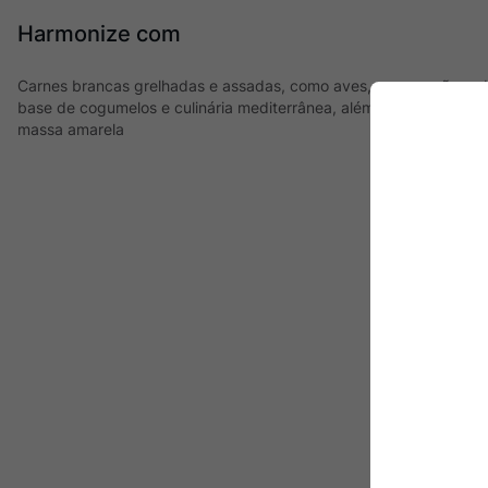
Harmonize com
Carnes brancas grelhadas e assadas, como aves, preparações a b
base de cogumelos e culinária mediterrânea, além de combinar 
massa amarela