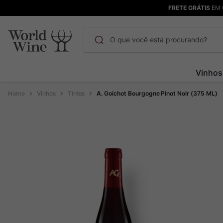
FRETE GRÁTIS
EM 
O que você está procurando?
Termos mais buscados
Vinhos
Maçanita
1
º
Vinhos
Tintos
A. Goichot Bourgogne Pinot Noir (375 ML)
Pinot Noir
2
º
Barolo
3
º
Garzon
4
º
Chablis
5
º
Bodega Garzon
6
º
Pacalet
7
º
Ver Sacrum
8
º
Rocim
9
º