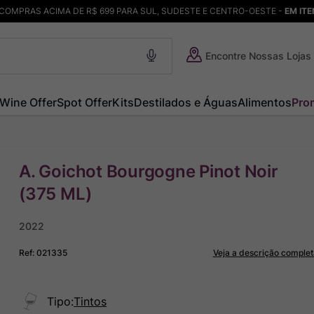
COMPRAS ACIMA DE R$ 699 PARA SUL, SUDESTE E CENTRO-OESTE -
EM IT
Encontre Nossas Lojas
Wine Offer
Spot Offer
Kits
Destilados e Águas
Alimentos
Pro
A. Goichot Bourgogne Pinot Noir
(375 ML)
2022
Ref
:
021335
Veja a descrição complet
Tipo
:
Tintos