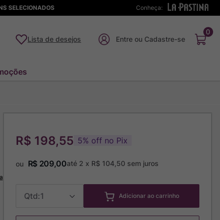
ENS SELECIONADOS
Conheça:
0
Lista de desejos
moções
R$ 198,55
5
%
off no Pix
R$
209
,
00
até
2
x
R$
104
,
50
sem juros
ou
a
1
Adicionar ao carrinho