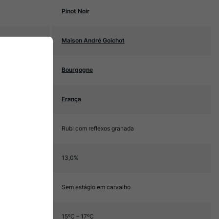
Pinot Noir
Maison André Goichot
Bourgogne
França
Rubi com reflexos granada
13,0%
Sem estágio em carvalho
15ºC – 17ºC