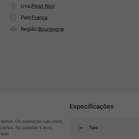
Uva
:
Pinot Noir
País
:
França
Região
:
Bourgogne
Especificações
erroir. De coloração rubi claro,
iarias. No paladar é leve,
Tipo
brado