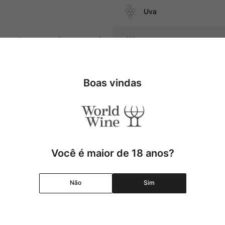
Uva
ase de carnes suínas, pratos à
Produtor
bem com embutidos e queijos de
Região
Boas vindas
Pais
Cor
Você é maior de 18 anos?
Graduação Alcóolica
Não
Sim
Amadurecimento
Temperatura