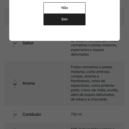
carvalho (parte do vinho)
Não
Temperatura
16ºC – 18ºC
Sim
Médio corpo, com taninos
finos e boa acidez. Seu final
de boca é marcado por frutas
Sabor
vermelhas e pretas maduras,
especiarias e toques
defumados.
Frutas vermelhas e pretas
maduras, como ameixas,
cerejas, amoras e
framboesas, notas de
Aroma
especiarias, como pimenta-
preta, cravo-da-Índia, avelãs,
além de toques defumados,
de tabaco e chocolate.
Contéudo
750 ml