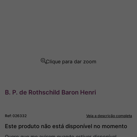
Rocim
8
º
Ver Sacrum
9
º
Champagne
10
º
B. P. de Rothschild Baron Henri
Ref
:
026332
Veja a descrição completa
Este produto não está disponível no momento
Quero que me avisem quando estiver disponível