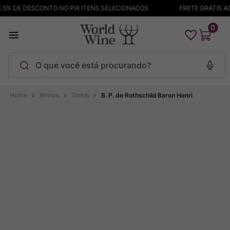
% DE DESCONTO NO PIX ITENS SELECIONADOS
FRETE GRÁTIS ACI
0
O que você está procurando?
Termos mais buscados
Vinhos
Tintos
B. P. de Rothschild Baron Henri
Maçanita
1
º
Pinot Noir
2
º
Barolo
3
º
Chablis
4
º
Bodega Garzon
5
º
Garzon
6
º
Pacalet
7
º