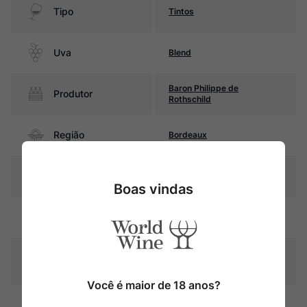
Tipo
Tintos
Uva
Blend
Baron Philippe de
Produtor
Rothschild
Região
Bordeaux
Pais
França
Boas vindas
Cor
Rubi com reflexos violáceos
Graduação Alcóoli
13%
ca
Você é maior de 18 anos?
6 meses em barricas de
Amadurecimento