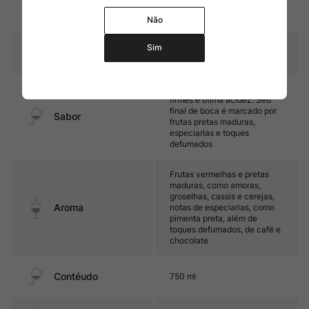
15 meses em barricas de
Amadurecimento
carvalho (10% novas)
Não
Sim
Temperatura
16oC - 18oC
Médio corpo, com taninos
firmes e ótima acidez. Seu
final de boca é marcado por
Sabor
frutas pretas maduras,
especiarias e toques
defumados
Frutas vermelhas e pretas
maduras, como amoras,
groselhas, cassis e cerejas,
Aroma
notas de especiarias, como
pimenta preta, além de
toques defumados, de café e
chocolate
Contéudo
750 ml