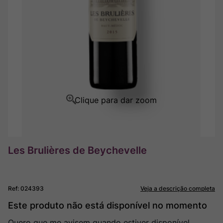
Ver Sacrum
8
º
Rocim
9
º
Champagne
10
º
Les Brulières de Beychevelle
Ref
:
024393
Veja a descrição completa
Este produto não está disponível no momento
Quero que me avisem quando estiver disponível