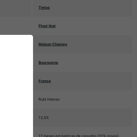
Tintos
Pinot Noir
Maison Champy
Bourgogne
França
Rubi intenso
13,5%
12 meses em barricas de carvalho (20% novas)