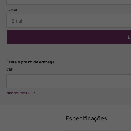
E
CEP
Não sei meu CEP
Especificações