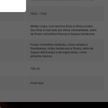
15oC – 17oC
Médio corpo, com taninos finos e ótima acidez.
Seu final é marcado por ótima mineralidade, além
de frutas vermelhas frescas e toques herbáceos
Frutas vermelhas maduras, como cerejas e
framboesas, notas herbáceas e florais, além de
toques defumados e de especiarias, como
pimenta-branca
750 ml
Pinot Noir