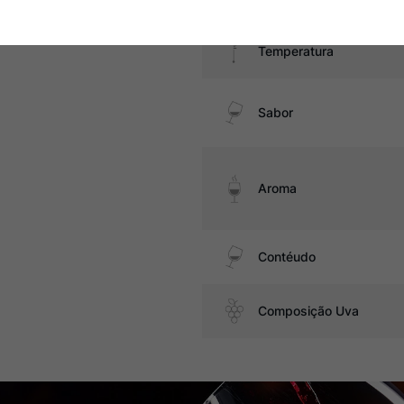
Temperatura
Sabor
Aroma
Contéudo
Composição Uva