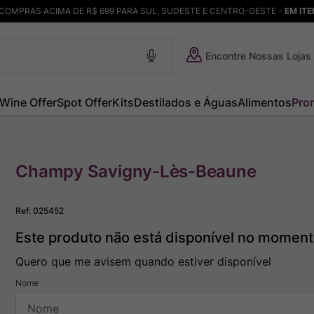
COMPRAS ACIMA DE R$ 699 PARA SUL, SUDESTE E CENTRO-OESTE -
EM IT
Encontre Nossas Lojas
Wine Offer
Spot Offer
Kits
Destilados e Águas
Alimentos
Pro
Champy Savigny-Lès-Beaune
Ref
:
025452
Este produto não está disponível no momen
Quero que me avisem quando estiver disponível