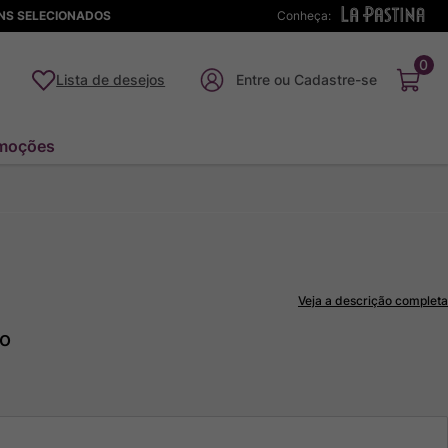
ENS SELECIONADOS
Conheça:
0
Lista de desejos
moções
Veja a descrição completa
to