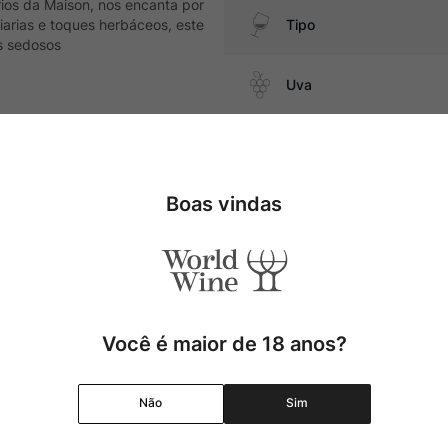
rios da Maison, nos encanta por
iarias e toques herbáceos, este
Tipo
s sedosos
Uva
oq au vin, cogumelos, além de
Produtor
Boas vindas
Região
Pais
Cor
Você é maior de 18 anos?
Graduação Alcóolica
Não
Sim
Amadurecimento