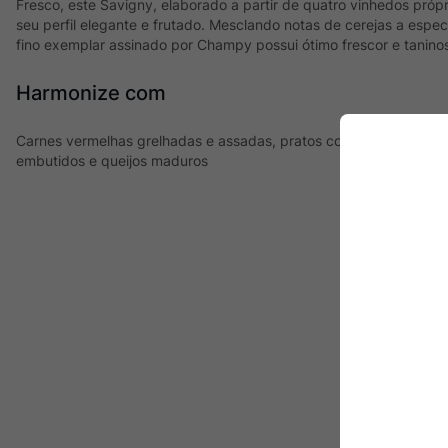
Fresco, este Savigny, elaborado a partir de quatro vinhedos próp
seu perfil elegante e frutado. Mesclando notas de cerejas a espec
fino exemplar assinado por Champy possui ótimo frescor e tanino
Harmonize com
Carnes vermelhas grelhadas e assadas, pratos com aves, como c
embutidos e queijos maduros