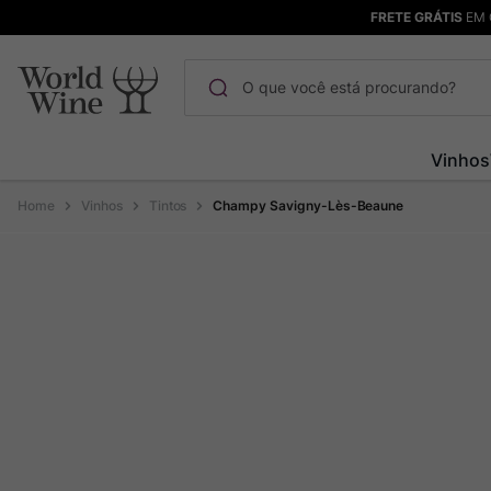
FRETE GRÁTIS
EM 
O que você está procurando?
Termos mais buscados
Vinhos
Maçanita
1
º
Vinhos
Tintos
Champy Savigny-Lès-Beaune
Pinot Noir
2
º
Barolo
3
º
Chablis
4
º
Bodega Garzon
5
º
Garzon
6
º
Pacalet
7
º
Rocim
8
º
Ver Sacrum
9
º