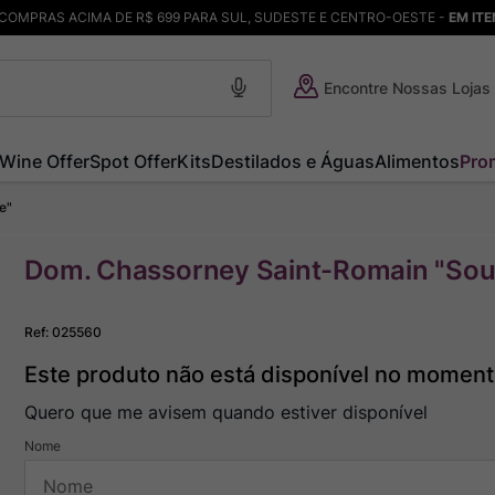
COMPRAS ACIMA DE R$ 699 PARA SUL, SUDESTE E CENTRO-OESTE -
EM IT
Encontre Nossas Lojas
Wine Offer
Spot Offer
Kits
Destilados e Águas
Alimentos
Pro
e"
Dom. Chassorney Saint-Romain "Sou
Ref
:
025560
Este produto não está disponível no momen
Quero que me avisem quando estiver disponível