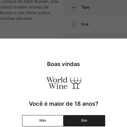
na comuna de Saint-Romain, este
Cossard revelam aromas de
Tipo
ilibrado e com ótima acidez,
próximas décadas.
Uva
Produtor
o, queijos macios e embutidos
Região
Boas vindas
Pais
Cor
Você é maior de 18 anos?
Graduação Alcóolica
Não
Sim
Amadurecimento