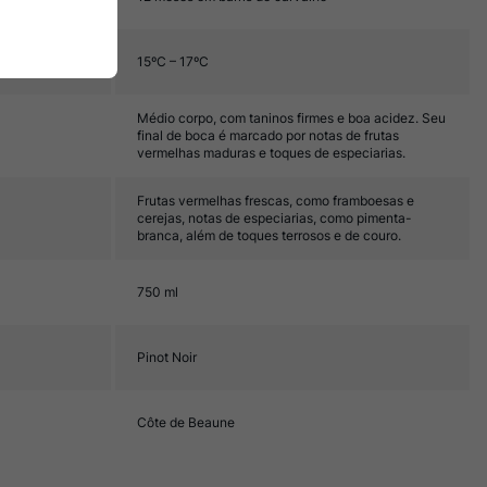
15ºC – 17ºC
Médio corpo, com taninos firmes e boa acidez. Seu
final de boca é marcado por notas de frutas
vermelhas maduras e toques de especiarias.
Frutas vermelhas frescas, como framboesas e
cerejas, notas de especiarias, como pimenta-
branca, além de toques terrosos e de couro.
750 ml
Pinot Noir
Côte de Beaune