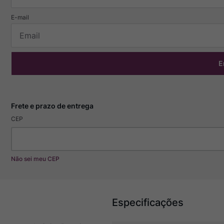
E
CEP
Não sei meu CEP
Especificações