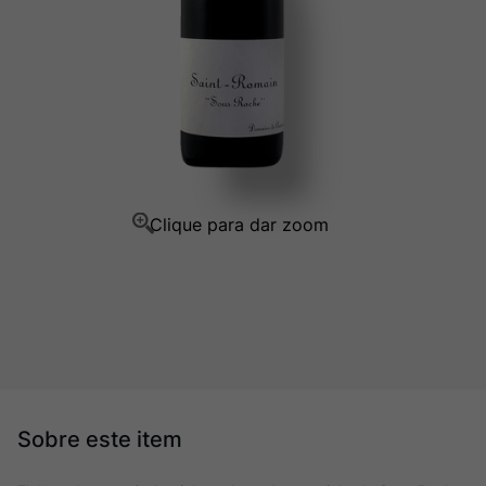
Champagne
10
º