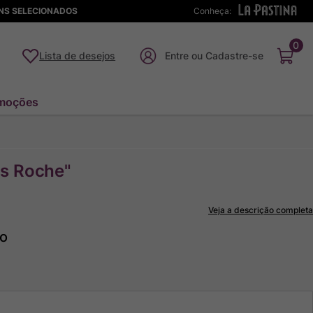
ENS SELECIONADOS
Conheça:
0
Lista de desejos
moções
s Roche"
Veja a descrição completa
to