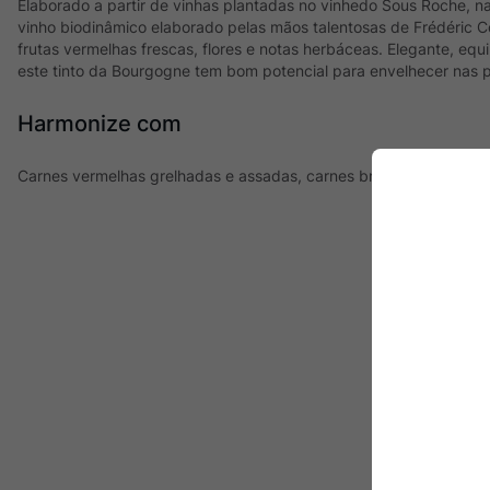
Elaborado a partir de vinhas plantadas no vinhedo Sous Roche, 
vinho biodinâmico elaborado pelas mãos talentosas de Frédéric 
frutas vermelhas frescas, flores e notas herbáceas. Elegante, equ
este tinto da Bourgogne tem bom potencial para envelhecer nas 
Harmonize com
Carnes vermelhas grelhadas e assadas, carnes brancas, como pat