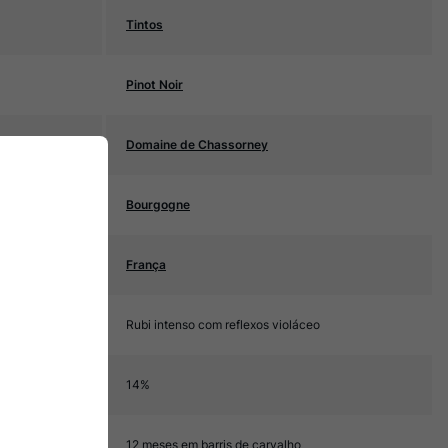
Tintos
Pinot Noir
Domaine de Chassorney
Bourgogne
França
Rubi intenso com reflexos violáceo
14%
12 meses em barris de carvalho