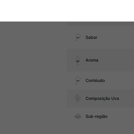
Temperatura
Sabor
Aroma
Contéudo
Composição Uva
Sub-região