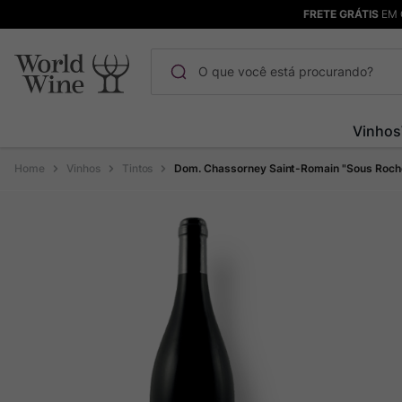
FRETE GRÁTIS
EM 
O que você está procurando?
Termos mais buscados
Vinhos
Maçanita
1
º
Vinhos
Tintos
Dom. Chassorney Saint-Romain "Sous Roch
Pinot Noir
2
º
Barolo
3
º
Garzon
4
º
Chablis
5
º
Bodega Garzon
6
º
Pacalet
7
º
Ver Sacrum
8
º
Rocim
9
º