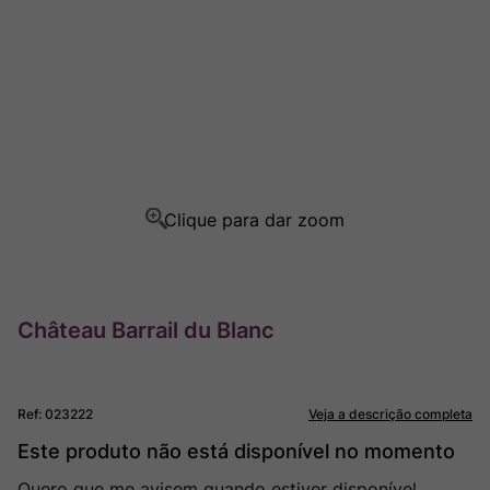
Champagne
8
º
Rocim
9
º
Ver Sacrum
10
º
Château Barrail du Blanc
Ref
:
023222
Veja a descrição completa
Este produto não está disponível no momento
Quero que me avisem quando estiver disponível