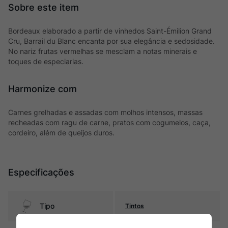
Bordeaux elaborado a partir de vinhedos Saint-Émilion Grand
Cru, Barrail du Blanc encanta por sua elegância e sedosidade.
No nariz frutas vermelhas se mesclam a notas minerais e
toques de especiarias.
Harmonize com
Carnes grelhadas e assadas com molhos intensos, massas
recheadas com ragu de carne, pratos com cogumelos, caça,
cordeiro, além de queijos duros.
Especificações
Tipo
Tintos