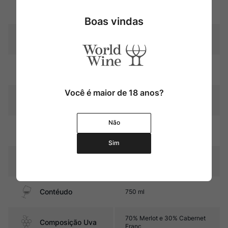
Uva
Merlot
Boas vindas
Produtor
Château Barrail du Blanc
Região
Bordeaux
Você é maior de 18 anos?
Pais
França
Não
12 a 18 meses barricas de
Amadurecimento
carvalho (60% do vinho)
Sim
Sabor
Seco e Encorpado
Contéudo
750 ml
70% Merlot e 30% Cabernet
Composição Uva
Franc