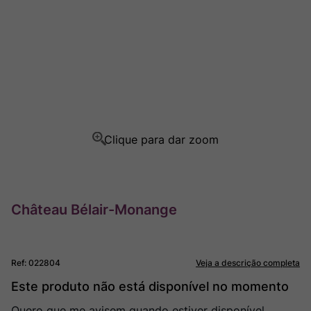
Rocim
8
º
Ver Sacrum
9
º
Champagne
10
º
Château Bélair-Monange
Ref
:
022804
Veja a descrição completa
Este produto não está disponível no momento
Quero que me avisem quando estiver disponível