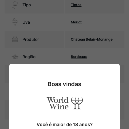
Tipo
Tintos
Uva
Merlot
Produtor
Château Bélair-Monange
Região
Bordeaux
Pais
França
Boas vindas
Rubi intenso com reflexos
Cor
violáceos.
Graduação Alcóoli
14,0%
ca
Você é maior de 18 anos?
16 á 18 meses em barricas de
Amadurecimento