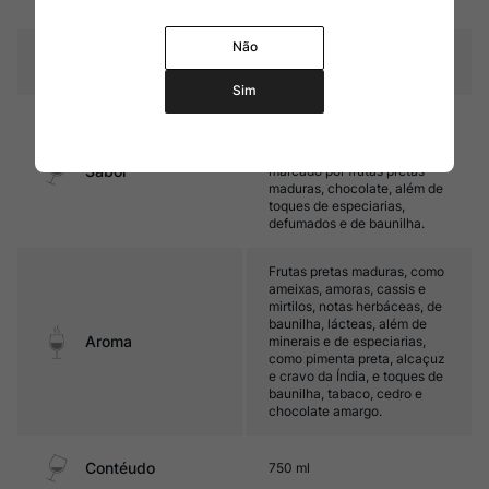
carvalho francês, 50% novas
Não
Temperatura
16ºC a 18ºC
Sim
Encorpado, com taninos
maduros e ótima intensidade
e complexidade. Seu final é
Sabor
marcado por frutas pretas
maduras, chocolate, além de
toques de especiarias,
defumados e de baunilha.
Frutas pretas maduras, como
ameixas, amoras, cassis e
mirtilos, notas herbáceas, de
baunilha, lácteas, além de
Aroma
minerais e de especiarias,
como pimenta preta, alcaçuz
e cravo da Índia, e toques de
baunilha, tabaco, cedro e
chocolate amargo.
Contéudo
750 ml