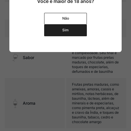
Você é maior de 18 anos?
18 meses em barricas de
Amadurecimento
carvalho
Não
Temperatura
16ºC – 18ºC
Sim
Encorpado, com taninos
maduros e ótima intensidade
e complexidade. Seu final é
Sabor
marcado por frutas pretas
maduras, chocolate, além de
toques de especiarias,
defumados e de baunilha
Frutas pretas maduras, como
ameixas, amoras, cassis e
mirtilos, notas herbáceas, de
baunilha, lácteas, além de
Aroma
minerais e de especiarias,
como pimenta preta, alcaçuz
e cravo da Índia, e toques de
baunilha, tabaco, cedro e
chocolate amargo