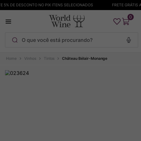
5% DE DESCONTO NO PIX ITENS SELECIONADOS
FRETE GRÁTIS AC
0
O que você está procurando?
Termos mais buscados
Vinhos
Tintos
Château Bélair-Monange
Maçanita
1
º
Pinot Noir
2
º
Barolo
3
º
Garzon
4
º
Chablis
5
º
Bodega Garzon
6
º
Pacalet
7
º