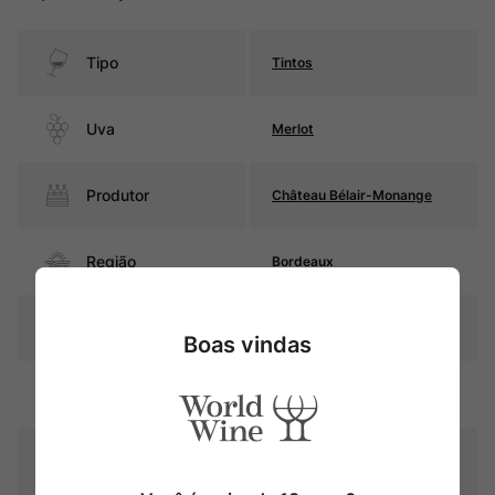
Tipo
Tintos
Uva
Merlot
Produtor
Château Bélair-Monange
Região
Bordeaux
Pais
França
Boas vindas
Rubi intenso com reflexos
Cor
violáceos
Graduação Alcóoli
15,0%
ca