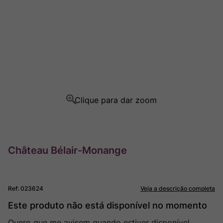
Ver Sacrum
8
º
Rocim
9
º
Champagne
10
º
Château Bélair-Monange
Ref
:
023624
Veja a descrição completa
Este produto não está disponível no momento
Quero que me avisem quando estiver disponível