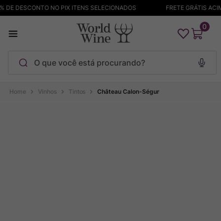
 DE DESCONTO NO PIX ITENS SELECIONADOS
FRETE GRÁTIS ACIMA
0
O que você está procurando?
Termos mais buscados
Vinhos
Tintos
Château Calon-Ségur
Maçanita
1
º
Pinot Noir
2
º
Barolo
3
º
Garzon
4
º
Chablis
5
º
Bodega Garzon
6
º
Pacalet
7
º