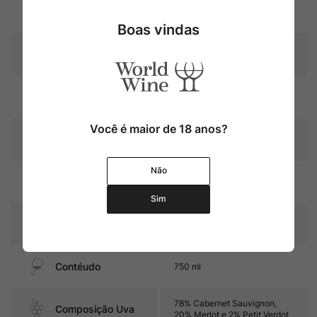
Uva
Cabernet Sauvignon
Boas vindas
Produtor
Château Calon-Ségur
Região
Bordeaux
Você é maior de 18 anos?
Pais
França
Não
18 a 20 meses em barricas
Amadurecimento
novas de carvalho
Sim
Sabor
Seco e Médio
Contéudo
750 ml
78% Cabernet Sauvignon,
Composição Uva
20% Merlot e 2% Petit Verdot