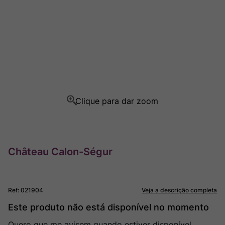
Ver Sacrum
8
º
Rocim
9
º
Champagne
10
º
Château Calon-Ségur
Ref
:
021904
Veja a descrição completa
Este produto não está disponível no momento
Quero que me avisem quando estiver disponível