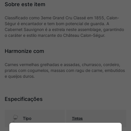
Classificado como 3eme Grand Cru Classé em 1855, Calon-
Ségur é encantador e tem bom potencial de guarda. A
Cabernet Sauvignon é a estrela neste assemblage, garantindo
o caráter e estilo marcante do Château Calon-Ségur.
Harmonize com
Carnes vermelhas grelhadas e assadas, churrasco, cordeiro,
pratos com cogumelos, massas com ragu de carne, embutidos
e queijos duros.
Especificações
Tipo
Tintos