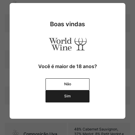
Uva
Cabernet Sauvignon
Boas vindas
Produtor
Château Cantemerle
Região
Bordeaux
Pais
França
Você é maior de 18 anos?
12 meses em barricas de
Amadurecimento
carvalho (50% novas)
Não
Sabor
Seco e corpo médio
Sim
Contéudo
750 ml
48% Cabernet Sauvignon,
Composição Uva
37% Merlot, 8% Petit Verdot e