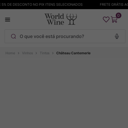
5% DE DESCONTO NO PIX ITENS SELECIONADOS
FRETE GRÁTIS ACI
0
O que você está procurando?
Termos mais buscados
Vinhos
Tintos
Château Cantemerle
Maçanita
1
º
Pinot Noir
2
º
Barolo
3
º
Garzon
4
º
Chablis
5
º
Bodega Garzon
6
º
Pacalet
7
º