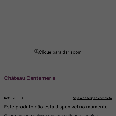
Ver Sacrum
8
º
Rocim
9
º
Champagne
10
º
Château Cantemerle
Ref
:
020990
Veja a descrição completa
Este produto não está disponível no momento
Quero que me avisem quando estiver disponível