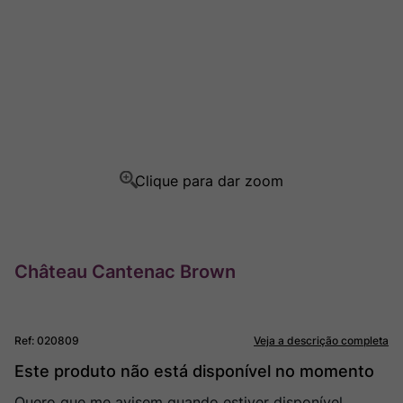
Rocim
8
º
Ver Sacrum
9
º
Champagne
10
º
Château Cantenac Brown
Ref
:
020809
Veja a descrição completa
Este produto não está disponível no momento
Quero que me avisem quando estiver disponível