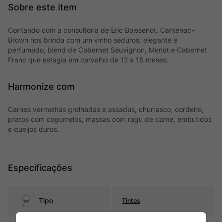
Contando com a consultoria de Eric Boissenot, Cantenac-
Brown nos brinda com um vinho seduros, elegante e
perfumado, blend de Cabernet Sauvignon, Merlot e Cabernet
Franc que estagia em carvalho de 12 a 15 meses.
Harmonize com
Carnes vermelhas grelhadas e assadas, churrasco, cordeiro,
pratos com cogumelos, massas com ragu de carne, embutidos
e queijos duros.
Especificações
Tipo
Tintos