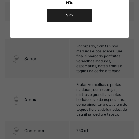
Não
12 a 15 meses em barricas de
Amadurecimento
carvalho (60% novas)
Sim
Temperatura
16ºC – 18ºC
Encorpado, com taninos
maduros e boa acidez. Seu
final é marcado por frutas
Sabor
vermelhas maduras,
especiarias, notas florais e
toques de cedro e tabaco.
Frutas vermelhas e pretas
maduras, como cerejas,
mirtilos e groselhas, notas
Aroma
herbáceas e de especiarias,
como pimenta-preta, além de
toques florais, defumados, de
baunilha, cedro e tabaco
Contéudo
750 ml