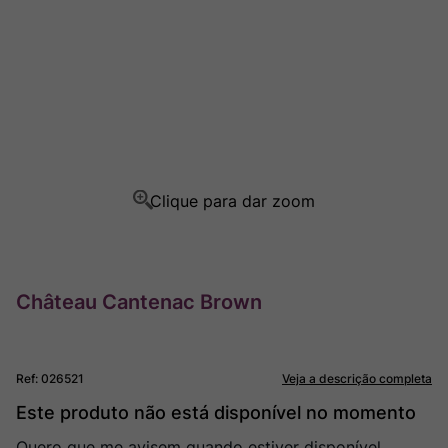
Champagne
8
º
Rocim
9
º
Ver Sacrum
10
º
Château Cantenac Brown
Ref
:
026521
Veja a descrição completa
Este produto não está disponível no momento
Quero que me avisem quando estiver disponível