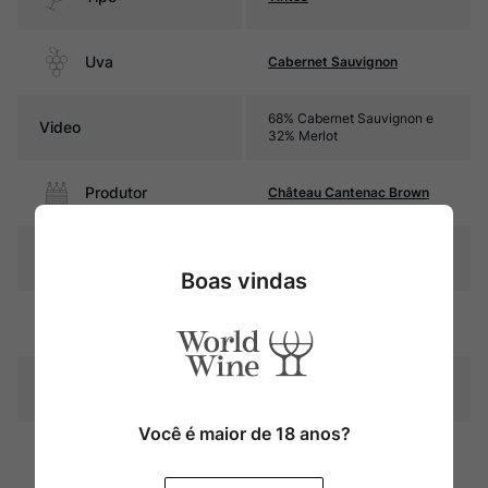
Uva
Cabernet Sauvignon
68% Cabernet Sauvignon e
Video
32% Merlot
Produtor
Château Cantenac Brown
Região
Bordeaux
Boas vindas
Pais
França
Cor
Rubi com reflexos violáceos
Você é maior de 18 anos?
Graduação Alcóoli
13,5%
ca