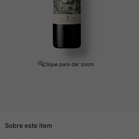
Champagne
10
º