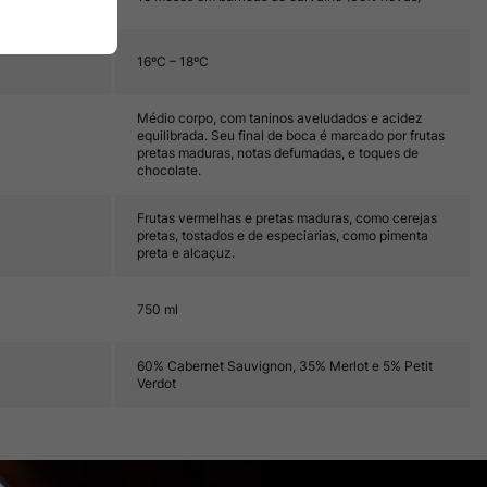
16ºC – 18ºC
Médio corpo, com taninos aveludados e acidez
equilibrada. Seu final de boca é marcado por frutas
pretas maduras, notas defumadas, e toques de
chocolate.
Frutas vermelhas e pretas maduras, como cerejas
pretas, tostados e de especiarias, como pimenta
preta e alcaçuz.
750 ml
60% Cabernet Sauvignon, 35% Merlot e 5% Petit
Verdot