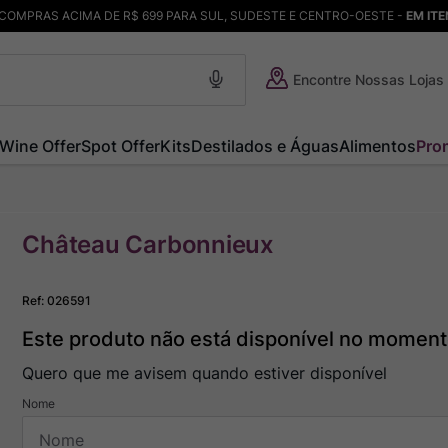
COMPRAS ACIMA DE R$ 699 PARA SUL, SUDESTE E CENTRO-OESTE -
EM IT
Encontre Nossas Lojas
Wine Offer
Spot Offer
Kits
Destilados e Águas
Alimentos
Pro
Château Carbonnieux
Ref
:
026591
Este produto não está disponível no momen
Quero que me avisem quando estiver disponível