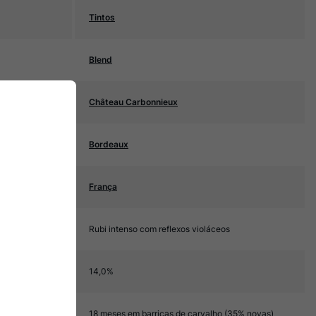
Tintos
Blend
Château Carbonnieux
Bordeaux
França
Rubi intenso com reflexos violáceos
14,0%
18 meses em barricas de carvalho (35% novas)