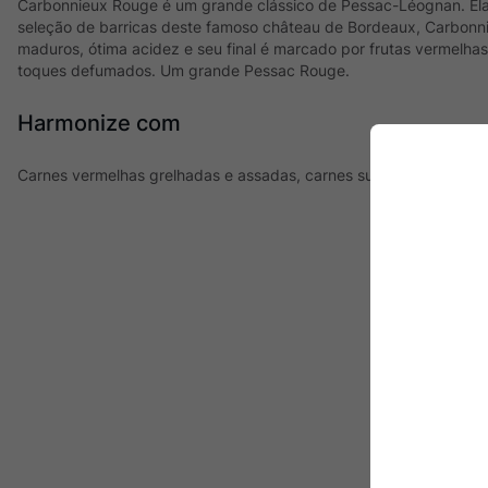
Carbonnieux Rouge é um grande clássico de Pessac-Léognan. Ela
seleção de barricas deste famoso château de Bordeaux, Carbonni
maduros, ótima acidez e seu final é marcado por frutas vermelha
toques defumados. Um grande Pessac Rouge.
Harmonize com
Carnes vermelhas grelhadas e assadas, carnes suínas, cordeiro, 