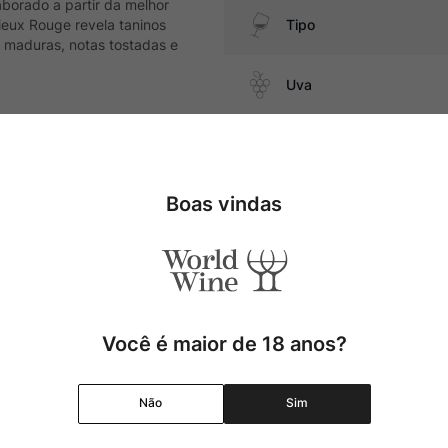
borado a partir da melhor
eux Rouge revela taninos
Tipo
s maduras, notas tostadas e
Uva
Produtor
embutidos e queijos duros
Boas vindas
Região
Pais
Cor
Você é maior de 18 anos?
Graduação Alcóolica
Não
Sim
Amadurecimento