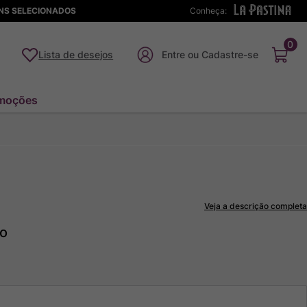
ENS SELECIONADOS
Conheça:
0
Lista de desejos
moções
Veja a descrição completa
to