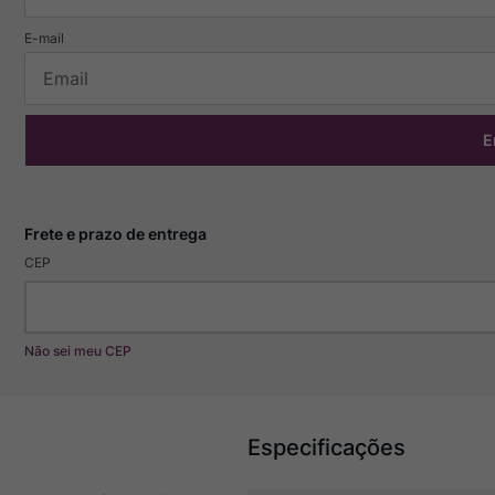
E
CEP
Não sei meu CEP
Especificações