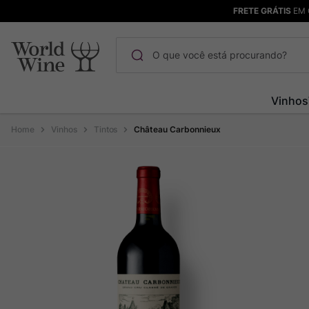
FRETE GRÁTIS
EM 
O que você está procurando?
Termos mais buscados
Vinhos
Maçanita
1
º
Vinhos
Tintos
Château Carbonnieux
Pinot Noir
2
º
Barolo
3
º
Garzon
4
º
Chablis
5
º
Bodega Garzon
6
º
Pacalet
7
º
Ver Sacrum
8
º
Rocim
9
º