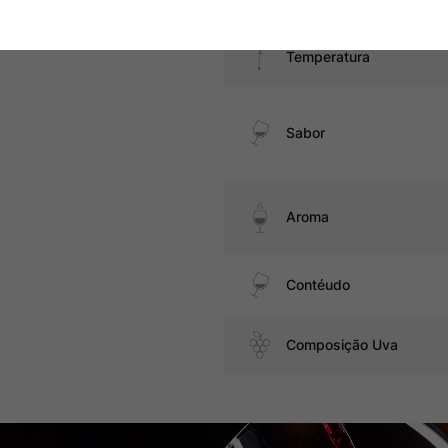
Temperatura
Sabor
Aroma
Contéudo
Composição Uva