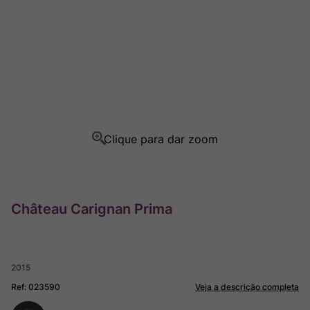
Champagne
8
º
Rocim
9
º
Ver Sacrum
10
º
Château Carignan Prima
2015
Ref
:
023590
Veja a descrição completa