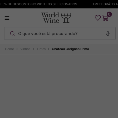
5% DE DESCONTO NO PIX ITENS SELECIONADOS
FRETE GRÁTIS ACI
0
O que você está procurando?
Termos mais buscados
Vinhos
Tintos
Château Carignan Prima
Maçanita
1
º
Pinot Noir
2
º
Bodega Garzon
3
º
Garzon
4
º
Chablis
5
º
Barolo
6
º
Pacalet
7
º