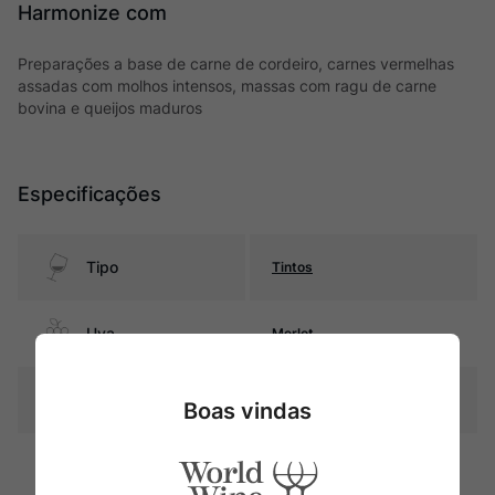
Harmonize com
Preparações a base de carne de cordeiro, carnes vermelhas
assadas com molhos intensos, massas com ragu de carne
bovina e queijos maduros
Especificações
Tipo
Tintos
Uva
Merlot
Produtor
Château Carignan
Boas vindas
Região
Bordeaux