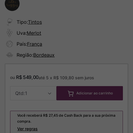
Tipo
:
Tintos
Uva
:
Merlot
País
:
França
Região
:
Bordeaux
R$
549
,
00
ou
até
5
x
R$
109
,
80
sem juros
1
Adicionar ao carrinho
Você receberá R$
27,45
de Cash Back para a sua próxima
compra.
Ver regras