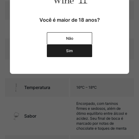
Pais
França
Você é maior de 18 anos?
Rubi intenso com reflexos
Cor
púrpura
Não
Graduação Alcóoli
14,5%
Sim
ca
15 a 18 meses em barricas de
Amadurecimento
carvalho novas
Temperatura
16ºC – 18ºC
Encorpado, com taninos
firmes e sedosos, além de
ótimo equilíbrio entre álcool e
Sabor
acidez. Seu final de boca é
marcado por notas de
chocolate e toques de menta