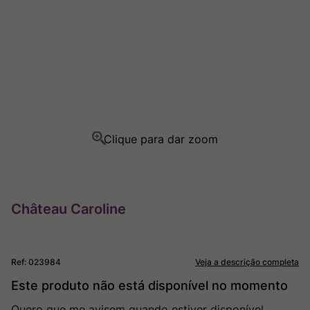
Rocim
8
º
Ver Sacrum
9
º
Champagne
10
º
Château Caroline
Ref
:
023984
Veja a descrição completa
Este produto não está disponível no momento
Quero que me avisem quando estiver disponível