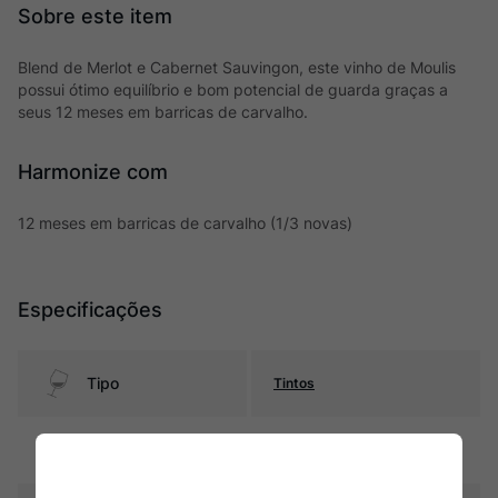
Blend de Merlot e Cabernet Sauvingon, este vinho de Moulis
possui ótimo equilíbrio e bom potencial de guarda graças a
seus 12 meses em barricas de carvalho.
Harmonize com
12 meses em barricas de carvalho (1/3 novas)
Especificações
Tipo
Tintos
Uva
Merlot