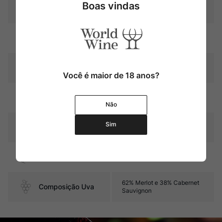
Boas vindas
Produtor
Château Caroline
Região
Bordeaux
Pais
França
Você é maior de 18 anos?
12 meses em barricas de
Amadurecimento
carvalho (1/3 novas)
Não
Sim
Sabor
Seco e Médio
Contéudo
750 ml
62% Merlot e 38% Cabernet
Composição Uva
Sauvignon