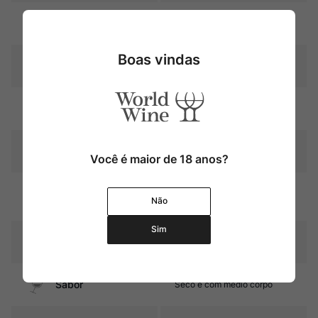
Uva
Merlot
Boas vindas
Produtor
Château Les Cruzelles
Região
Bordeaux
Pais
França
Você é maior de 18 anos?
Graduação Alcóoli
13,0%
Não
ca
Sim
12 meses em barricas de
Amadurecimento
carvalho (40% novas)
Sabor
Seco e com médio corpo