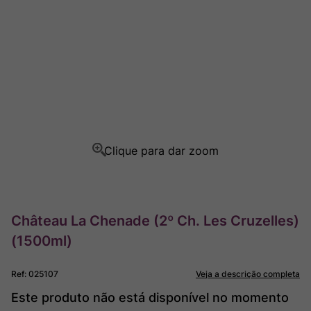
Rocim
8
º
Ver Sacrum
9
º
Champagne
10
º
Château La Chenade (2º Ch. Les Cruzelles)
(1500ml)
Ref
:
025107
Veja a descrição completa
Este produto não está disponível no momento