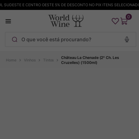
 SUDESTE E CENTRO OESTE 5% DE DESCONTO NO PIX ITENS SELECIONADOS
0
O que você está procurando?
Termos mais buscados
Château La Chenade (2º Ch. Les
Vinhos
Tintos
Cruzelles) (1500ml)
Maçanita
1
º
Pinot Noir
2
º
Barolo
3
º
Chablis
4
º
Bodega Garzon
5
º
Garzon
6
º
Pacalet
7
º