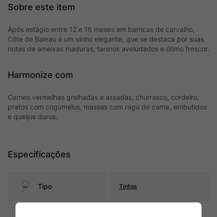
Após estágio entre 12 e 16 meses em barricas de carvalho,
Côte de Baleau é um vinho elegante, que se destaca por suas
notas de ameixas maduras, taninos aveludados e ótimo frescor.
Harmonize com
Carnes vermelhas grelhadas e assadas, churrasco, cordeiro,
pratos com cogumelos, massas com ragu de carne, embutidos
e queijos duros.
Especificações
Tipo
Tintos
Uva
Merlot