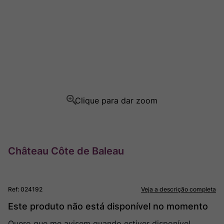
Champagne
8
º
Rocim
9
º
Ver Sacrum
10
º
Château Côte de Baleau
Ref
:
024192
Veja a descrição completa
Este produto não está disponível no momento
Quero que me avisem quando estiver disponível