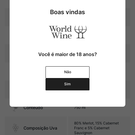
Boas vindas
Produtor
Château Côte de Baleau
Região
Bordeaux
Pais
França
Você é maior de 18 anos?
12 a 16 meses em barricas de
Amadurecimento
Não
carvalho
Sim
Sabor
Seco e com médio corpo
Contéudo
750 ml
80% Merlot, 15% Cabernet
Composição Uva
Franc e 5% Cabernet
Sauvignon