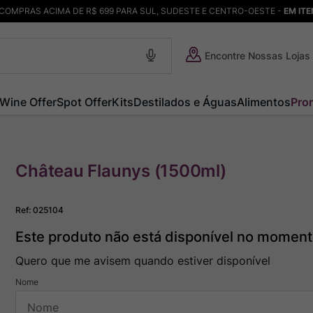
COMPRAS ACIMA DE R$ 699 PARA SUL, SUDESTE E CENTRO-OESTE -
EM IT
Encontre Nossas Lojas
Wine Offer
Spot Offer
Kits
Destilados e Águas
Alimentos
Pro
Château Flaunys (1500ml)
Ref
:
025104
Este produto não está disponível no momen
Quero que me avisem quando estiver disponível