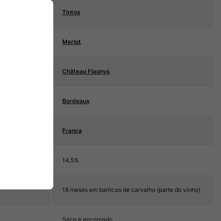
Tintos
Merlot
Château Flaunys
Bordeaux
França
14,5%
18 meses em barricas de carvalho (parte do vinho)
Seco e encorpado