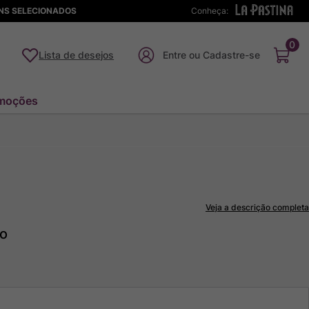
ENS SELECIONADOS
Conheça:
0
Lista de desejos
moções
Veja a descrição completa
to