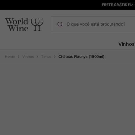
FRETE GRÁTIS
EM 
O que você está procurando?
Termos mais buscados
Vinhos
Maçanita
1
º
Vinhos
Tintos
Château Flaunys (1500ml)
Pinot Noir
2
º
Bodega Garzon
3
º
Garzon
4
º
Chablis
5
º
Barolo
6
º
Pacalet
7
º
Champagne
8
º
Rocim
9
º