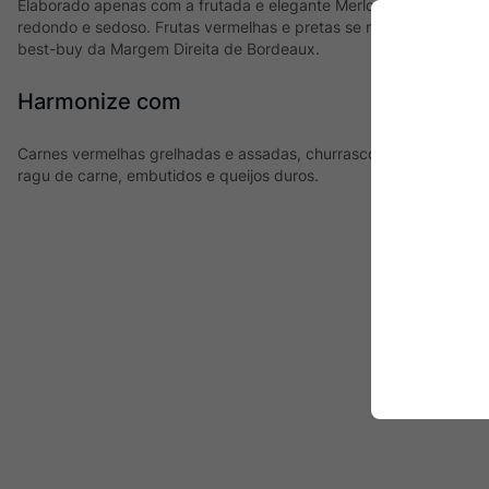
Elaborado apenas com a frutada e elegante Merlot, Flaunys nos 
redondo e sedoso. Frutas vermelhas e pretas se mesclam a notas
best-buy da Margem Direita de Bordeaux.
Harmonize com
Carnes vermelhas grelhadas e assadas, churrasco, cordeiro, pr
ragu de carne, embutidos e queijos duros.