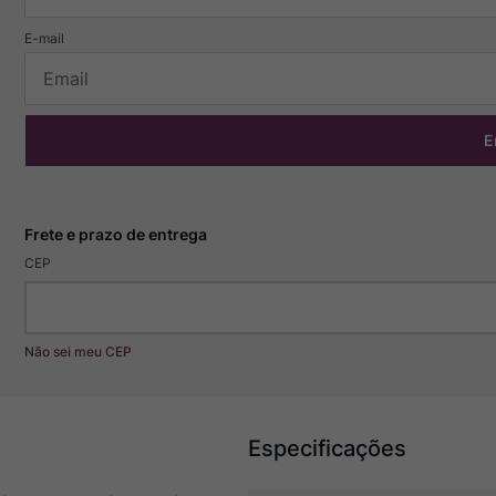
E
CEP
Não sei meu CEP
Especificações