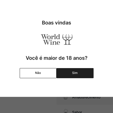
brinda com um vinho macio,
 defumadas e tostadas neste
Tipo
Uva
Boas vindas
atos com cogumelos, massas com
Produtor
Região
Você é maior de 18 anos?
Pais
Não
Sim
Graduação Alcóolica
Amadurecimento
Sabor