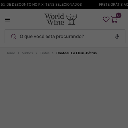
% DE DESCONTO NO PIX ITENS SELECIONADOS
FRETE GRÁTIS ACI
0
O que você está procurando?
Termos mais buscados
Vinhos
Tintos
Château La Fleur-Pétrus
Maçanita
1
º
Pinot Noir
2
º
Barolo
3
º
Garzon
4
º
Chablis
5
º
Pacalet
6
º
Bodega Garzon
7
º