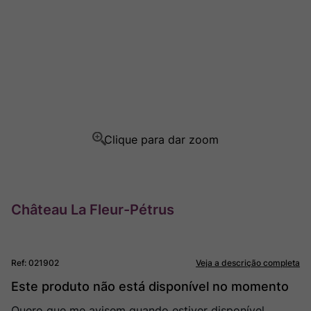
Ver Sacrum
8
º
Rocim
9
º
Champagne
10
º
Château La Fleur-Pétrus
Ref
:
021902
Veja a descrição completa
Este produto não está disponível no momento
Quero que me avisem quando estiver disponível