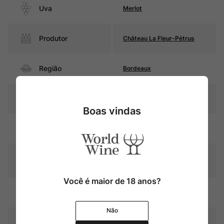
Uva
Merlot
Produtor
Château La Fleur-Pétrus
Região
Bordeaux
Pais
França
Boas vindas
Rubi intenso com reflexos
Cor
violáceos
Graduação Alcóoli
14%
ca
Você é maior de 18 anos?
18 meses em barricas de
Amadurecimento
carvalho
Não
Temperatura
16ºC – 18ºC