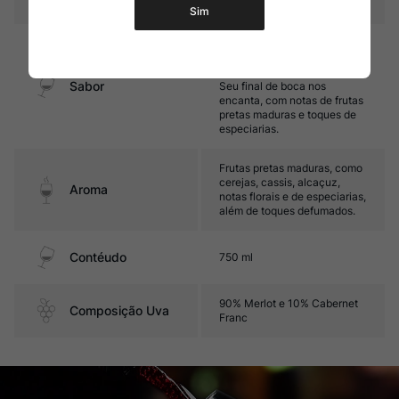
Sim
Encorpado, estruturado e
intenso. Possui taninos firmes
e sedosos e ótimo equilíbrio.
Sabor
Seu final de boca nos
encanta, com notas de frutas
pretas maduras e toques de
especiarias.
Frutas pretas maduras, como
cerejas, cassis, alcaçuz,
Aroma
notas florais e de especiarias,
além de toques defumados.
Contéudo
750 ml
90% Merlot e 10% Cabernet
Composição Uva
Franc