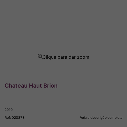
Rocim
8
º
Ver Sacrum
9
º
Champagne
10
º
Chateau Haut Brion
2010
Ref
:
020873
Veja a descrição completa