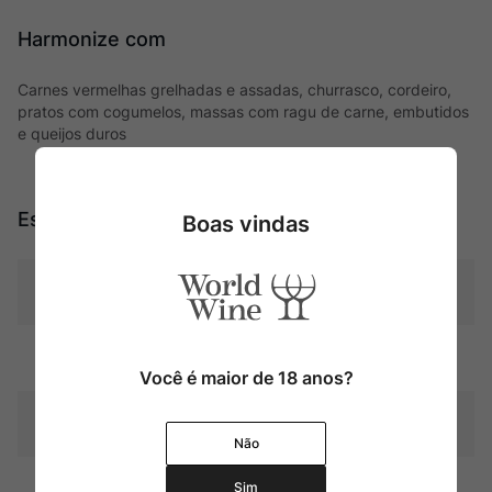
Harmonize com
Carnes vermelhas grelhadas e assadas, churrasco, cordeiro,
pratos com cogumelos, massas com ragu de carne, embutidos
e queijos duros
Especificações
Boas vindas
Tipo
Tintos
Uva
Cabernet Sauvignon
Você é maior de 18 anos?
Produtor
Château Haut-Brion
Não
Sim
Região
Bordeaux