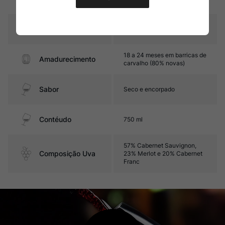
Pais
França
18 a 24 meses em barricas de
Amadurecimento
carvalho (80% novas)
Sabor
Seco e encorpado
Contéudo
750 ml
57% Cabernet Sauvignon,
Composição Uva
23% Merlot e 20% Cabernet
Franc