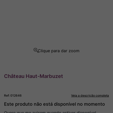
Ver Sacrum
8
º
Rocim
9
º
Champagne
10
º
Château Haut-Marbuzet
Ref
:
012646
Veja a descrição completa
Este produto não está disponível no momento
Quero que me avisem quando estiver disponível