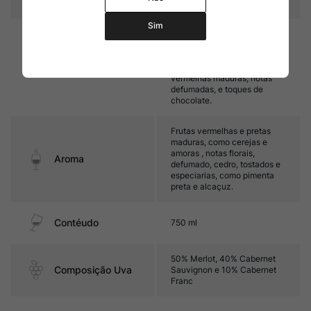
Sim
Médio corpo, com taninos
aveludados e acidez
equilibrada. Seu final de boca
Sabor
é marcado por frutas
vermelhas maduras, notas
defumadas, e toques de
chocolate.
Frutas vermelhas e pretas
maduras, como cerejas e
amoras , notas florais,
Aroma
defumado, cedro, tostados e
especiarias, como pimenta
preta e alcaçuz.
Contéudo
750 ml
50% Merlot, 40% Cabernet
Composição Uva
Sauvignon e 10% Cabernet
Franc