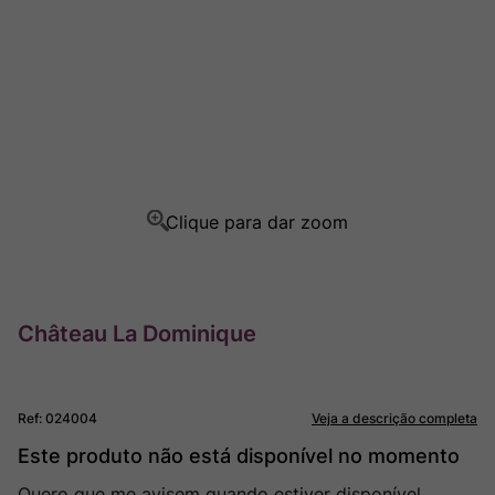
Ver Sacrum
8
º
Rocim
9
º
Champagne
10
º
Château La Dominique
Ref
:
024004
Veja a descrição completa
Este produto não está disponível no momento
Quero que me avisem quando estiver disponível