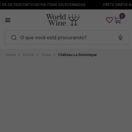
5% DE DESCONTO NO PIX ITENS SELECIONADOS
FRETE GRÁTIS ACI
0
O que você está procurando?
Termos mais buscados
Vinhos
Tintos
Château La Dominique
Maçanita
1
º
Pinot Noir
2
º
Barolo
3
º
Garzon
4
º
Chablis
5
º
Bodega Garzon
6
º
Pacalet
7
º