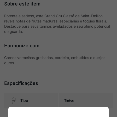
Potente e sedoso, este Grand Cru Classé de Saint-Émilion
revela notas de frutas maduras, especiarias e toques florais.
Destaque para seus taninos aveludados e seu ótimo potencial
de guarda.
Harmonize com
Carnes vermelhas grelhadas, cordeiro, embutidos e queijos
duros
Especificações
Tipo
Tintos
Uva
Merlot