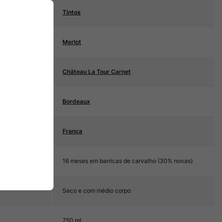
Tintos
Merlot
Château La Tour Carnet
Bordeaux
França
16 meses em barricas de carvalho (30% novas)
Seco e com médio corpo
750 ml