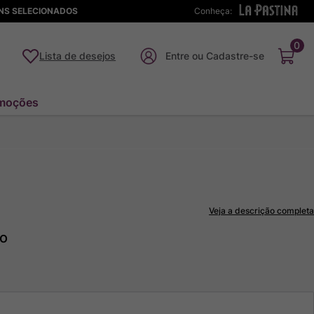
ENS SELECIONADOS
Conheça:
0
Lista de desejos
moções
Veja a descrição completa
to