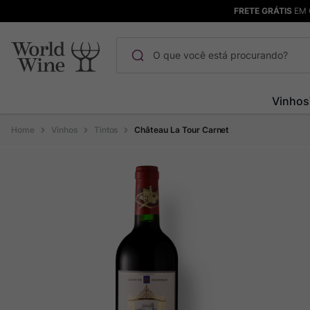
FRETE GRÁTIS
EM 
O que você está procurando?
Termos mais buscados
Vinhos
Maçanita
1
º
Vinhos
Tintos
Château La Tour Carnet
Pinot Noir
2
º
Barolo
3
º
Garzon
4
º
Chablis
5
º
Bodega Garzon
6
º
Pacalet
7
º
Ver Sacrum
8
º
Rocim
9
º