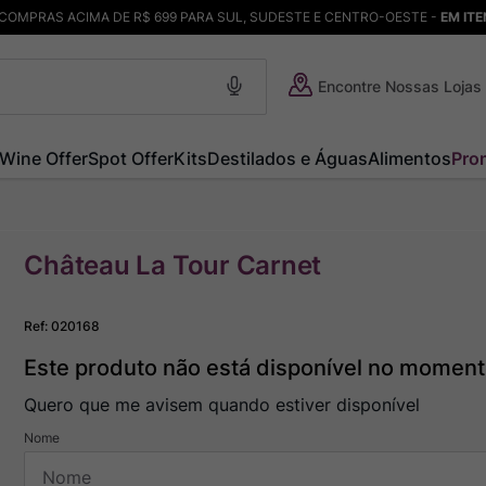
COMPRAS ACIMA DE R$ 699 PARA SUL, SUDESTE E CENTRO-OESTE -
EM IT
Encontre Nossas Lojas
Wine Offer
Spot Offer
Kits
Destilados e Águas
Alimentos
Pro
Château La Tour Carnet
Ref
:
020168
Este produto não está disponível no momen
Quero que me avisem quando estiver disponível