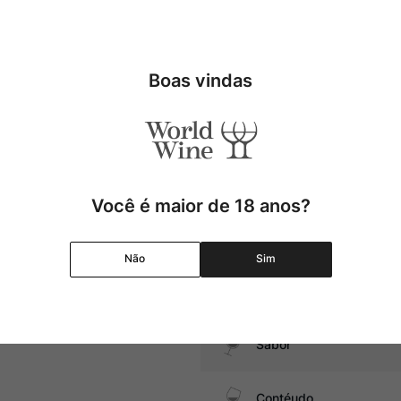
chel Rolland, La Tour Carnet
 cassis, pimenta-preta, além
Tipo
Uva
Boas vindas
atos com cogumelos, massas com
Produtor
Região
Você é maior de 18 anos?
Pais
Não
Sim
Amadurecimento
Sabor
Contéudo