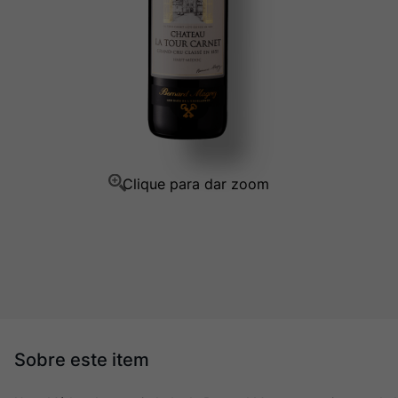
Champagne
10
º