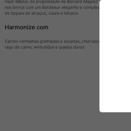
Haut-Médoc de propriedade de Bernard Magrez e assinatura de Mi
nos brinca com um Bordeaux elegante e complexo. Destaque para
de toques de alcaçuz, couro e tabaco.
Harmonize com
Carnes vermelhas grelhadas e assadas, churrasco, cordeiro, pr
ragu de carne, embutidos e queijos duros.