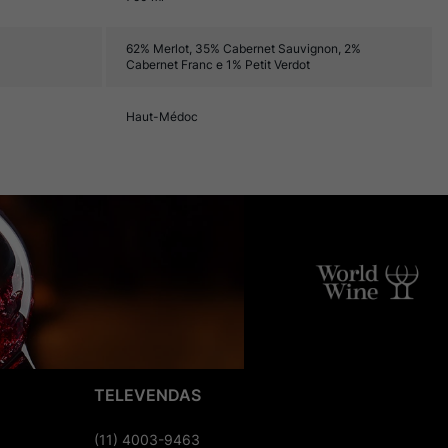
62% Merlot, 35% Cabernet Sauvignon, 2%
Cabernet Franc e 1% Petit Verdot
Haut-Médoc
TELEVENDAS
(11) 4003-9463