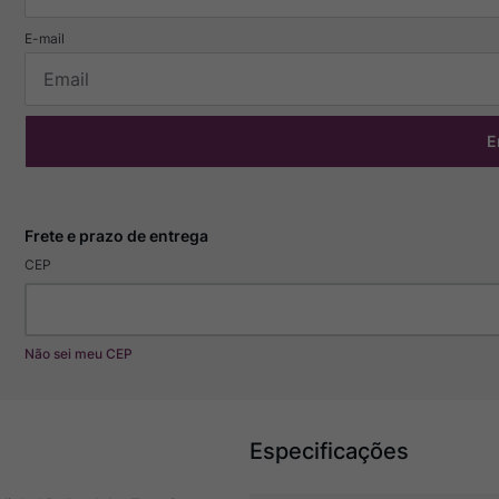
E
CEP
Não sei meu CEP
Especificações