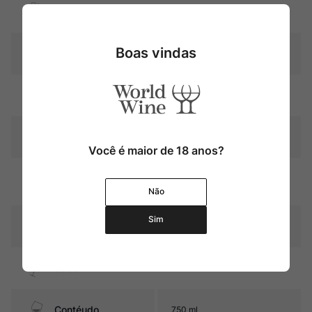
Uva
Merlot
Boas vindas
Produtor
Château Lalande-Borie
Região
Bordeaux
Pais
França
Você é maior de 18 anos?
Graduação Alcóoli
13,5%
ca
Não
Sim
12 meses em barricas de
Amadurecimento
carvalho (25% novas)
Sabor
Seco e Médio
Contéudo
750 ml