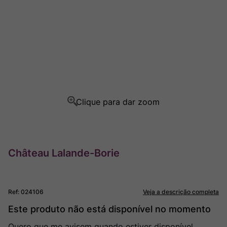
Rocim
8
º
Ver Sacrum
9
º
Champagne
10
º
Château Lalande-Borie
Ref
:
024106
Veja a descrição completa
Este produto não está disponível no momento
Quero que me avisem quando estiver disponível