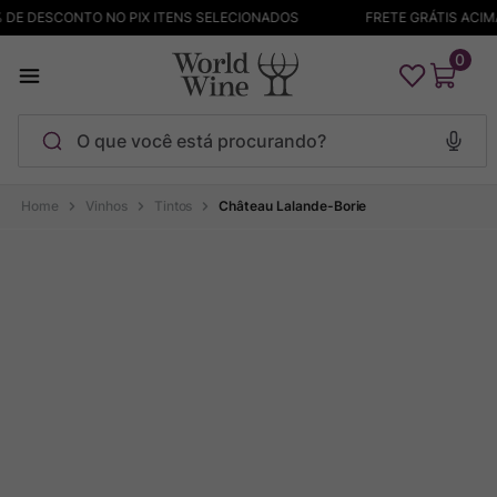
DE DESCONTO NO PIX ITENS SELECIONADOS
FRETE GRÁTIS ACIMA 
0
O que você está procurando?
Termos mais buscados
Vinhos
Tintos
Château Lalande-Borie
Maçanita
1
º
Pinot Noir
2
º
Barolo
3
º
Chablis
4
º
Bodega Garzon
5
º
Garzon
6
º
Pacalet
7
º