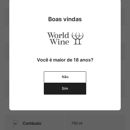
Produtor
Château Lamothe-Bergeron
Boas vindas
Região
Bordeaux
Pais
França
Você é maior de 18 anos?
Graduação Alcóoli
13,5%
ca
Não
12 a 16 meses em barricas de
Amadurecimento
Sim
carvalho
Sabor
Seco e com médio corpo
Contéudo
750 ml