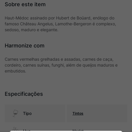
Haut-Médoc assinado por Hubert de Boüard, enólogo do
famoso Château Angelus, Lamothe-Bergeron é complexo,
sedoso, maduro e elegante.
Harmonize com
Carnes vermelhas grelhadas e assadas, carnes de caça,
cordeiro, carnes suínas, funghi, além de queijos maduros e
embutidos.
Especificações
Tipo
Tintos
Uva
Merlot