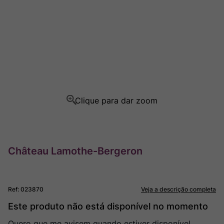
Ver Sacrum
8
º
Champagne
9
º
Rocim
10
º
Château Lamothe-Bergeron
Ref
:
023870
Veja a descrição completa
Este produto não está disponível no momento
Quero que me avisem quando estiver disponível